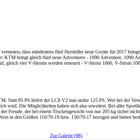
 vermuten, dass mindestens fünf Hersteller neue Geräte für 2017 brin
ller: KTM bringt gleich fünf neue Adventures - 1090 Adventure, 1090
auf, gleich vier V-Stroms werden erneuert - V-Strom 1000, V-Strom 
M. Statt 95 PS liefert der LC8 V2 nun stolze 125 PS. Wer bei der Vers
lich wird. Die Möglichkeiten haben sich also erweitert. Bei aller Sport
an der Freude, der bei einem Trockengewicht von nur 205 kg sicher nich
e Next in den Größen 110/70-19 bzw. 150/70-17 bezogen und bieten bes
Zur Galerie (98)