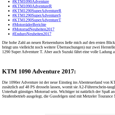
#KTM1090Adventure
#KTM1090AdventureR
#KTM1290SuperAdventureR
#KTM1290SuperAdventureS
#KTM1290SuperAdventureT
#MotorräderBerichte
#MotorradNeuheiten2017
#EnduroNeuheiten2017
Die hohe Zahl an neuen Reiseenduros ließe mich auf den ersten Blick
bringt uns vielleicht noch weitere Überraschungen) nur zwei Herste
1290 Super Adventure T. Aber auch Suzuki fährt eine volle Ladung 
KTM 1090 Adventure 2017:
Die 1090er Adventure ist der neue Einstieg ins Abenteuerland von KT
zusätzlich auf 48 PS drosseln lassen, womit sie A2-Führerschein-taug
Unterhalt günstiges Motorrad sein. Wichtiger ist natürlich der Spaß 
Straßenbetrieb ausgelegt, die Gussfelgen sind mit Metzeler Touranc