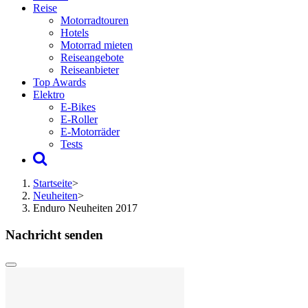
Reise
Motorradtouren
Hotels
Motorrad mieten
Reiseangebote
Reiseanbieter
Top Awards
Elektro
E-Bikes
E-Roller
E-Motorräder
Tests
Startseite
>
Neuheiten
>
Enduro Neuheiten 2017
Nachricht senden