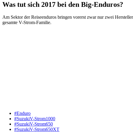
Was tut sich 2017 bei den Big-Enduros?
Am Sektor der Reiseenduros bringen vorerst zwar nur zwei Hersteller
gesamte V-Strom-Familie.
#Enduro
#SuzukiV-Strom1000
#SuzukiV-Strom650
#SuzukiV-Strom650XT