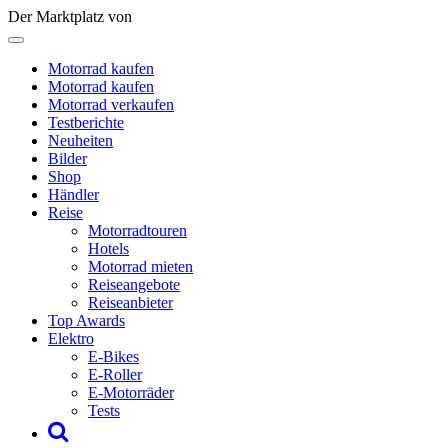
Der Marktplatz von
Motorrad kaufen
Motorrad kaufen
Motorrad verkaufen
Testberichte
Neuheiten
Bilder
Shop
Händler
Reise
Motorradtouren
Hotels
Motorrad mieten
Reiseangebote
Reiseanbieter
Top Awards
Elektro
E-Bikes
E-Roller
E-Motorräder
Tests