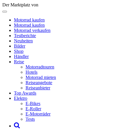
Der Marktplatz von
Motorrad kaufen
Motorrad kaufen
Motorrad verkaufen
Testberichte
Neuheiten
Bilder
Shop
Händler
Reise
Motorradtouren
Hotels
Motorrad mieten
Reiseangebote
Reiseanbieter
Top Awards
Elektro
E-Bikes
E-Roller
E-Motorräder
Tests