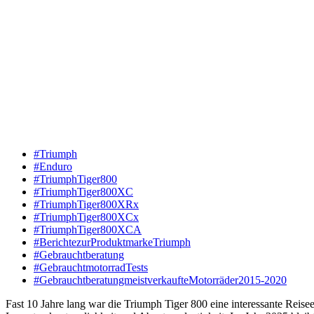
#Triumph
#Enduro
#TriumphTiger800
#TriumphTiger800XC
#TriumphTiger800XRx
#TriumphTiger800XCx
#TriumphTiger800XCA
#BerichtezurProduktmarkeTriumph
#Gebrauchtberatung
#GebrauchtmotorradTests
#GebrauchtberatungmeistverkaufteMotorräder2015-2020
Fast 10 Jahre lang war die Triumph Tiger 800 eine interessante Rei