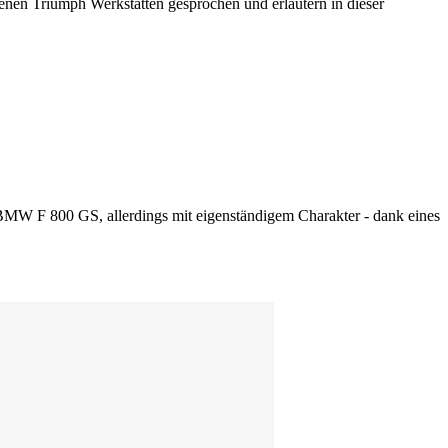
renen Triumph Werkstätten gesprochen und erläutern in dieser
r BMW F 800 GS, allerdings mit eigenständigem Charakter - dank eines