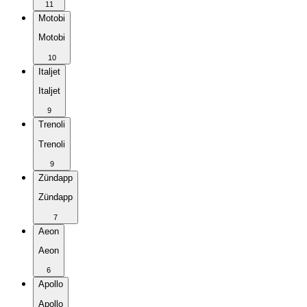
11
Motobi
Motobi
10
Italjet
Italjet
9
Trenoli
Trenoli
9
Zündapp
Zündapp
7
Aeon
Aeon
6
Apollo
Apollo