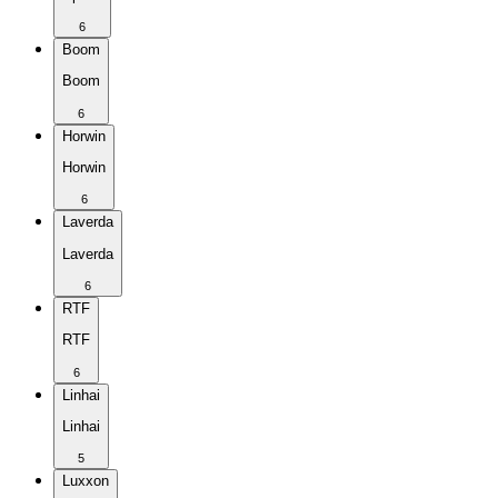
6
Boom
Boom
6
Horwin
Horwin
6
Laverda
Laverda
6
RTF
RTF
6
Linhai
Linhai
5
Luxxon