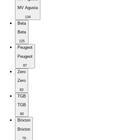
MV Agusta
134
Beta
Beta
125
Peugeot
Peugeot
87
Zero
Zero
83
TGB
TGB
80
Brixton
Brixton
79