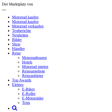
Der Marktplatz von
Motorrad kaufen
Motorrad kaufen
Motorrad verkaufen
Testberichte
Neuheiten
Bilder
Shop
Händler
Reise
Motorradtouren
Hotels
Motorrad mieten
Reiseangebote
Reiseanbieter
Top Awards
Elektro
E-Bikes
E-Roller
E-Motorräder
Tests