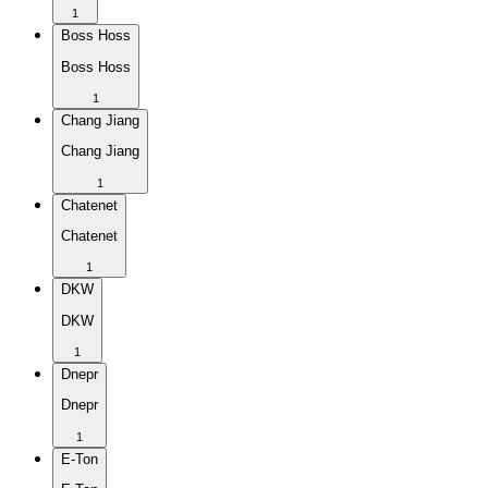
1
Boss Hoss
Boss Hoss
1
Chang Jiang
Chang Jiang
1
Chatenet
Chatenet
1
DKW
DKW
1
Dnepr
Dnepr
1
E-Ton