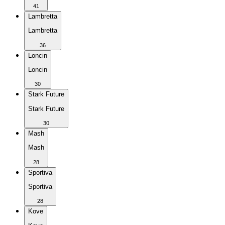
41
Lambretta
Lambretta
36
Loncin
Loncin
30
Stark Future
Stark Future
30
Mash
Mash
28
Sportiva
Sportiva
28
Kove