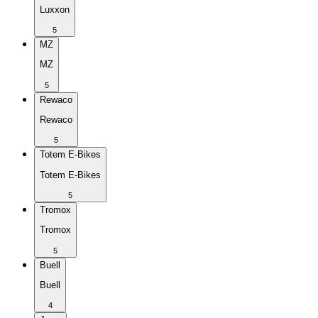
Luxxon
5
MZ
MZ
5
Rewaco
Rewaco
5
Totem E-Bikes
Totem E-Bikes
5
Tromox
Tromox
5
Buell
Buell
4