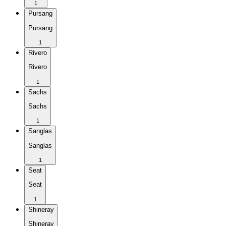
1
Pursang
Pursang
1
Rivero
Rivero
1
Sachs
Sachs
1
Sanglas
Sanglas
1
Seat
Seat
1
Shineray
Shineray