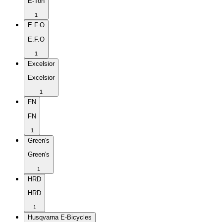
E-Ton
1
E.F.O
E.F.O
1
Excelsior
Excelsior
1
FN
FN
1
Green's
Green's
1
HRD
HRD
1
Husqvarna E-Bicycles