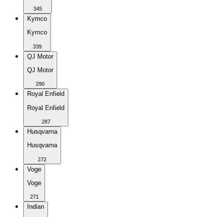
345
Kymco
Kymco
339
QJ Motor
QJ Motor
290
Royal Enfield
Royal Enfield
287
Husqvarna
Husqvarna
272
Voge
Voge
271
Indian