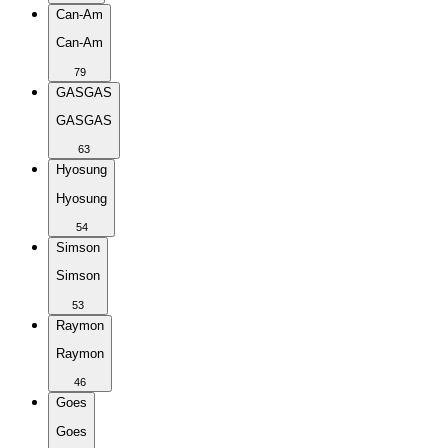
Can-Am
Can-Am
79
GASGAS
GASGAS
63
Hyosung
Hyosung
54
Simson
Simson
53
Raymon
Raymon
46
Goes
Goes