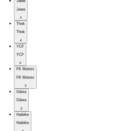
Jawa
Jawa
4
Thok
Thok
4
YCF
YCF
4
FK Motors
FK Motors
3
Gilera
Gilera
3
Haibike
Haibike