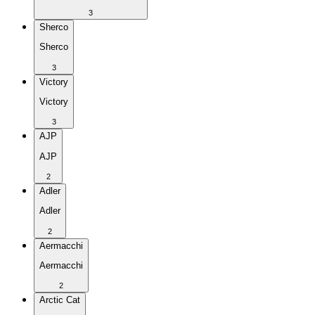
3
Sherco
Sherco
3
Victory
Victory
3
AJP
AJP
2
Adler
Adler
2
Aermacchi
Aermacchi
2
Arctic Cat