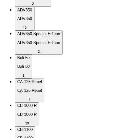
2
ADV350
ADV350
48
ADV350 Special Edition
ADV350 Special Edition
2
Bali 50
Bali 50
1
CA 125 Rebel
CA 125 Rebel
1
CB 1000 R
CB 1000 R
39
CB 1100