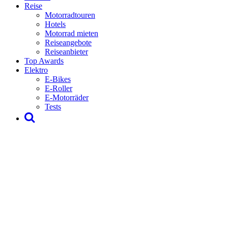
Reise
Motorradtouren
Hotels
Motorrad mieten
Reiseangebote
Reiseanbieter
Top Awards
Elektro
E-Bikes
E-Roller
E-Motorräder
Tests