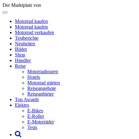
Der Marktplatz von
Motorrad kaufen
Motorrad kaufen
Motorrad verkaufen
Testberichte
Neuheiten
Bilder
Shop
Händler
Reise
Motorradtouren
Hotels
Motorrad mieten
Reiseangebote
Reiseanbieter
Top Awards
Elektro
E-Bikes
E-Roller
E-Motorräder
Tests