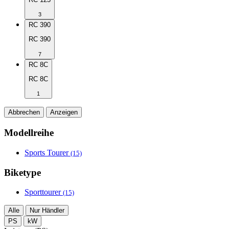
3
RC 390
RC 390
7
RC 8C
RC 8C
1
Abbrechen
Anzeigen
Modellreihe
Sports Tourer
(15)
Biketype
Sporttourer
(15)
Alle
Nur Händler
PS
kW