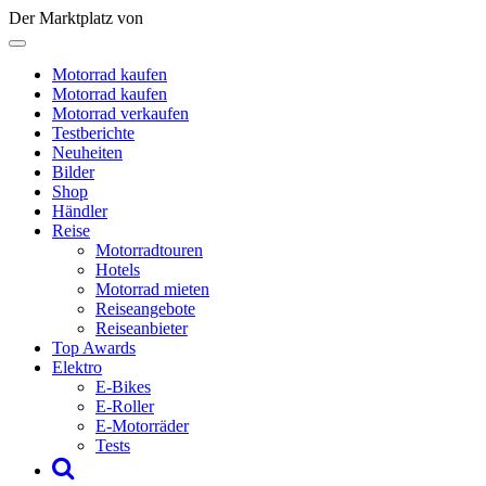
Der Marktplatz von
Motorrad kaufen
Motorrad kaufen
Motorrad verkaufen
Testberichte
Neuheiten
Bilder
Shop
Händler
Reise
Motorradtouren
Hotels
Motorrad mieten
Reiseangebote
Reiseanbieter
Top Awards
Elektro
E-Bikes
E-Roller
E-Motorräder
Tests