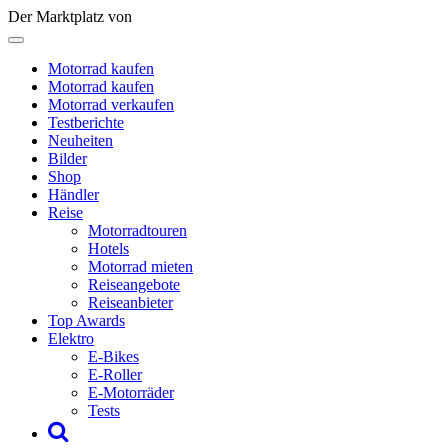
Der Marktplatz von
Motorrad kaufen
Motorrad kaufen
Motorrad verkaufen
Testberichte
Neuheiten
Bilder
Shop
Händler
Reise
Motorradtouren
Hotels
Motorrad mieten
Reiseangebote
Reiseanbieter
Top Awards
Elektro
E-Bikes
E-Roller
E-Motorräder
Tests