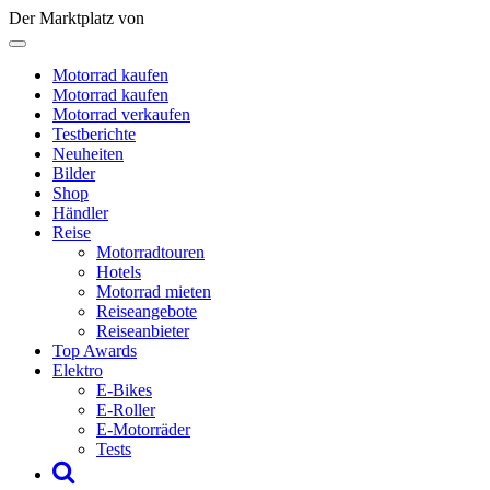
Der Marktplatz von
Motorrad kaufen
Motorrad kaufen
Motorrad verkaufen
Testberichte
Neuheiten
Bilder
Shop
Händler
Reise
Motorradtouren
Hotels
Motorrad mieten
Reiseangebote
Reiseanbieter
Top Awards
Elektro
E-Bikes
E-Roller
E-Motorräder
Tests