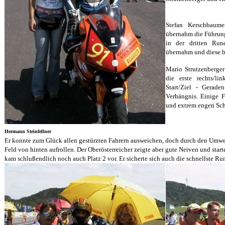
Stefan Kerschbaume
übernahm die Führun
in der dritten Ru
übernahm und diese bi
Mario Strutzenberger 
die erste rechts/li
Start/Ziel - Gerad
Verhängnis. Einige Fa
und extrem engen Sch
Hermann Steinfellner
Er konnte zum Glück allen gestürzten Fahrern ausweichen, doch durch den Umweg
Feld von hinten aufrollen. Der Oberösterreicher zeigte aber gute Nerven und star
kam schlußendlich noch auch Platz 2 vor. Er sicherte sich auch die schnellste Ru