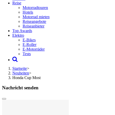
Reise
Motorradtouren
Hotels
Motorrad mieten
Reiseangebote
Reiseanbieter
Top Awards
Elektro
E-Bikes
E-Roller
E-Motorräder
Tests
Startseite
>
Neuheiten
>
Honda Cup Most
Nachricht senden