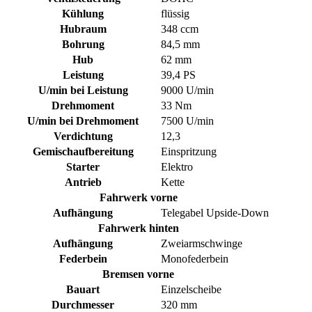
Kühlung
flüssig
Hubraum
348 ccm
Bohrung
84,5 mm
Hub
62 mm
Leistung
39,4 PS
U/min bei Leistung
9000 U/min
Drehmoment
33 Nm
U/min bei Drehmoment
7500 U/min
Verdichtung
12,3
Gemischaufbereitung
Einspritzung
Starter
Elektro
Antrieb
Kette
Fahrwerk vorne
Aufhängung
Telegabel Upside-Down
Fahrwerk hinten
Aufhängung
Zweiarmschwinge
Federbein
Monofederbein
Bremsen vorne
Bauart
Einzelscheibe
Durchmesser
320 mm