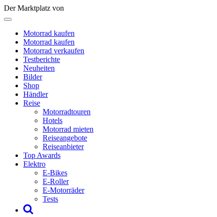
Der Marktplatz von
Motorrad kaufen
Motorrad kaufen
Motorrad verkaufen
Testberichte
Neuheiten
Bilder
Shop
Händler
Reise
Motorradtouren
Hotels
Motorrad mieten
Reiseangebote
Reiseanbieter
Top Awards
Elektro
E-Bikes
E-Roller
E-Motorräder
Tests