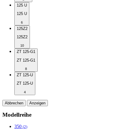
125 U
125 U
6
125Z2
125Z2
10
ZT 125-G1
ZT 125-G1
8
ZT 125-U
ZT 125-U
4
Abbrechen
Anzeigen
Modellreihe
350
(2)