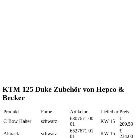
KTM 125 Duke Zubehör von Hepco &
Becker
Produkt
Farbe
Artikelnr.
Lieferbar
Preis
6307671 00
€
C-Bow Halter
schwarz
KW 15
01
209,50
6527671 01
€
Alurack
schwarz
KW 15
01
234,00