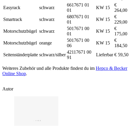
6617671 01
€
Easyrack
schwarz
KW 15
01
264,00
6807671 01
€
Smartrack
schwarz
KW 15
01
229,00
5017671 00
€
Motorschutzbügel
schwarz
KW 15
01
175,00
5017671 00
€
Motorschutzbügel
orange
KW 15
06
184,50
42117671 00
Seitenständerplatte
schwarz/silber
Lieferbar
€ 59,50
91
Weiteres Zubehör und alle Produkte findest du im
Hepco & Becker
Online Shop
.
Autor