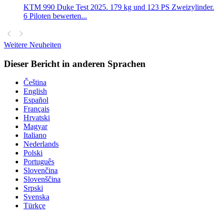
KTM 990 Duke Test 2025. 179 kg und 123 PS Zweizylinder.
6 Piloten bewerten...
Weitere Neuheiten
Dieser Bericht in anderen Sprachen
Čeština
English
Español
Français
Hrvatski
Magyar
Italiano
Nederlands
Polski
Português
Slovenčina
Slovenščina
Srpski
Svenska
Türkçe