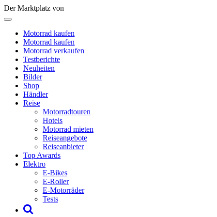
Der Marktplatz von
Motorrad kaufen
Motorrad kaufen
Motorrad verkaufen
Testberichte
Neuheiten
Bilder
Shop
Händler
Reise
Motorradtouren
Hotels
Motorrad mieten
Reiseangebote
Reiseanbieter
Top Awards
Elektro
E-Bikes
E-Roller
E-Motorräder
Tests