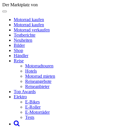
Der Marktplatz von
Motorrad kaufen
Motorrad kaufen
Motorrad verkaufen
Testberichte
Neuheiten
Bilder
Shop
Händler
Reise
Motorradtouren
Hotels
Motorrad mieten
Reiseangebote
Reiseanbieter
Top Awards
Elektro
E-Bikes
E-Roller
E-Motorräder
Tests