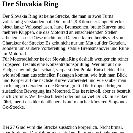
Der Slovakia Ring
Der Slovakia Ring ist keine Strecke, die man in zwei Turns
vollständig verstanden hat. Die rund 5,9 Kilometer lange Strecke
bietet lange Vollgasphasen, harte Bremszonen, breite Kurven und
mehrere Kuppen, die das Motorrad an entscheidenden Stellen
arbeiten lassen. Diese nüchternen Daten erklären bereits viel vom
Charakter der Strecke: Es geht nicht nur um Mut auf der Geraden,
sondern um saubere Vorbereitung, stabile Bremsmanöver und Ruhe
im Motorrad.
Für Motorradfahrer ist der SlovakiaRing deshalb weniger ein reiner
Topspeed-Test als eine Konzentrationsprüfung. Wer nur auf die
Endgeschwindigkeit schaut, verpasst den Punkt. Entscheidend ist,
wie stabil man aus schnellen Passagen kommt, wie früh man Blick
und Körper auf die nächste Kurve vorbereitet und wie sauber man
nach langen Geraden in die Bremse greift. Die Kuppen bringen
zusätzliche Bewegung ins Motorrad. Das ist reizvoll, aber es bestraft
auch Unruhe. Wer hektisch lenkt oder mit zu viel Druck im Lenker
fährt, merkt das hier deutlicher als auf mancher kürzeren Stop-and-
Go-Strecke.
Bei 27 Grad wird die Strecke zusätzlich körperlich. Nicht brutal,
aber fordernd. Der Fahrer muss trinken, Pausen ernst nehmen und