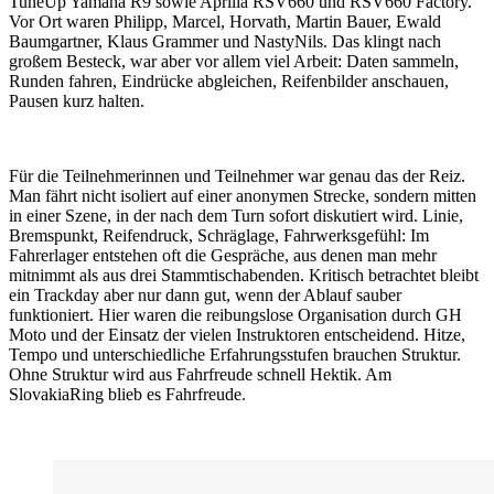
TuneUp Yamaha R9 sowie Aprilia RSV660 und RSV660 Factory.
Vor Ort waren Philipp, Marcel, Horvath, Martin Bauer, Ewald
Baumgartner, Klaus Grammer und NastyNils. Das klingt nach
großem Besteck, war aber vor allem viel Arbeit: Daten sammeln,
Runden fahren, Eindrücke abgleichen, Reifenbilder anschauen,
Pausen kurz halten.
Für die Teilnehmerinnen und Teilnehmer war genau das der Reiz.
Man fährt nicht isoliert auf einer anonymen Strecke, sondern mitten
in einer Szene, in der nach dem Turn sofort diskutiert wird. Linie,
Bremspunkt, Reifendruck, Schräglage, Fahrwerksgefühl: Im
Fahrerlager entstehen oft die Gespräche, aus denen man mehr
mitnimmt als aus drei Stammtischabenden. Kritisch betrachtet bleibt
ein Trackday aber nur dann gut, wenn der Ablauf sauber
funktioniert. Hier waren die reibungslose Organisation durch GH
Moto und der Einsatz der vielen Instruktoren entscheidend. Hitze,
Tempo und unterschiedliche Erfahrungsstufen brauchen Struktur.
Ohne Struktur wird aus Fahrfreude schnell Hektik. Am
SlovakiaRing blieb es Fahrfreude.