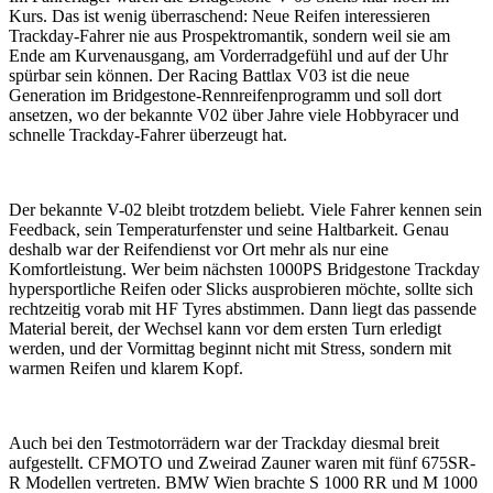
Kurs. Das ist wenig überraschend: Neue Reifen interessieren
Trackday-Fahrer nie aus Prospektromantik, sondern weil sie am
Ende am Kurvenausgang, am Vorderradgefühl und auf der Uhr
spürbar sein können. Der Racing Battlax V03 ist die neue
Generation im Bridgestone-Rennreifenprogramm und soll dort
ansetzen, wo der bekannte V02 über Jahre viele Hobbyracer und
schnelle Trackday-Fahrer überzeugt hat.
Der bekannte V-02 bleibt trotzdem beliebt. Viele Fahrer kennen sein
Feedback, sein Temperaturfenster und seine Haltbarkeit. Genau
deshalb war der Reifendienst vor Ort mehr als nur eine
Komfortleistung. Wer beim nächsten 1000PS Bridgestone Trackday
hypersportliche Reifen oder Slicks ausprobieren möchte, sollte sich
rechtzeitig vorab mit HF Tyres abstimmen. Dann liegt das passende
Material bereit, der Wechsel kann vor dem ersten Turn erledigt
werden, und der Vormittag beginnt nicht mit Stress, sondern mit
warmen Reifen und klarem Kopf.
Auch bei den Testmotorrädern war der Trackday diesmal breit
aufgestellt. CFMOTO und Zweirad Zauner waren mit fünf 675SR-
R Modellen vertreten. BMW Wien brachte S 1000 RR und M 1000