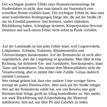
Der wichtigste positive Effekt eines Rennstreckentrainings für
Straßenfahrer ist nicht, dass man danach am Stammtisch eine
schnellere Runde erzählen kann. Der wichtigste Effekt ist, dass man
unter kontrollierten Bedingungen Dinge übt, die auf der Straße oft
nur im Ernstfall passieren: hart bremsen, sauber einlenken,
Blickführung halten, Schräglage dosieren, Körperposition bewusst
einsetzen und nach einem Fehler nicht sofort in Panik verfallen.
Auf der Landstraße ist fast jeder Fehler teuer, weil Gegenverkehr,
Leitplanken, Schmutz, Traktoren, Bitumenstreifen und
Überraschungen dazukommen. Auf der Rennstrecke ist nicht alles
ungefährlich, aber die Umgebung ist geordneter. Man fährt in eine
Richtung, hat definierte Ein- und Ausfahrten, Streckenposten, klare
Turns und Instruktoren. Das nimmt dem Motorradfahren nicht die
Verantwortung, aber es nimmt ihm viele Zufälle. Genau dadurch
entsteht Lernraum.
Wer einmal gelernt hat, dass eine saubere Linie weniger Stress
erzeugt als spätes Hineinwerfen, fährt auch auf der Straße ruhiger.
Wer auf der Rennstrecke erlebt hat, wie viel Reserve eine gute
Bremstechnik bringt, greift im Alltag kontrollierter zu. Wer merkt,
wie stark Blickführung und Körperhaltung das Motorrad
stabilisieren, hört auf, nur über PS und Zubehör zu reden.