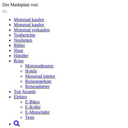
Der Marktplatz von
Motorrad kaufen
Motorrad kaufen
Motorrad verkaufen
Testberichte
Neuheiten
Bilder
Shop
Händler
Reise
Motorradtouren
Hotels
Motorrad mieten
Reiseangebote
Reiseanbieter
Top Awards
Elektro
E-Bikes
E-Roller
E-Motorräder
Tests