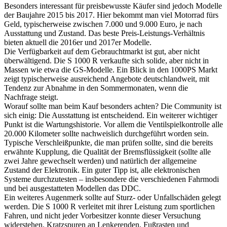
Besonders interessant für preisbewusste Käufer sind jedoch Modelle
der Baujahre 2015 bis 2017. Hier bekommt man viel Motorrad fürs
Geld, typischerweise zwischen 7.000 und 9.000 Euro, je nach
Ausstattung und Zustand. Das beste Preis-Leistungs-Verhältnis
bieten aktuell die 2016er und 2017er Modelle.
Die Verfügbarkeit auf dem Gebrauchtmarkt ist gut, aber nicht
überwältigend. Die S 1000 R verkaufte sich solide, aber nicht in
Massen wie etwa die GS-Modelle. Ein Blick in den 1000PS Markt
zeigt typischerweise ausreichend Angebote deutschlandweit, mit
Tendenz zur Abnahme in den Sommermonaten, wenn die
Nachfrage steigt.
Worauf sollte man beim Kauf besonders achten? Die Community ist
sich einig: Die Ausstattung ist entscheidend. Ein weiterer wichtiger
Punkt ist die Wartungshistorie. Vor allem die Ventilspielkontrolle alle
20.000 Kilometer sollte nachweislich durchgeführt worden sein.
Typische Verschleißpunkte, die man prüfen sollte, sind die bereits
erwähnte Kupplung, die Qualität der Bremsflüssigkeit (sollte alle
zwei Jahre gewechselt werden) und natürlich der allgemeine
Zustand der Elektronik. Ein guter Tipp ist, alle elektronischen
Systeme durchzutesten – insbesondere die verschiedenen Fahrmodi
und bei ausgestatteten Modellen das DDC.
Ein weiteres Augenmerk sollte auf Sturz- oder Unfallschäden gelegt
werden. Die S 1000 R verleitet mit ihrer Leistung zum sportlichen
Fahren, und nicht jeder Vorbesitzer konnte dieser Versuchung
widerstehen. Kratzspuren an Lenkerenden, Fußrasten und