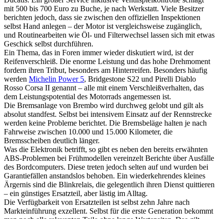
mit 500 bis 700 Euro zu Buche, je nach Werkstatt. Viele Besitzer
berichten jedoch, dass sie zwischen den offiziellen Inspektionen
selbst Hand anlegen – der Motor ist vergleichsweise zugänglich,
und Routinearbeiten wie Öl- und Filterwechsel lassen sich mit etwas
Geschick selbst durchführen.
Ein Thema, das in Foren immer wieder diskutiert wird, ist der
Reifenverschleiß. Die enorme Leistung und das hohe Drehmoment
fordern ihren Tribut, besonders am Hinterreifen. Besonders häufig
werden
Michelin Power 5
, Bridgestone S22 und Pirelli Diablo
Rosso Corsa II genannt – alle mit einem Verschleißverhalten, das
dem Leistungspotential des Motorrads angemessen ist.
Die Bremsanlage von Brembo wird durchweg gelobt und gilt als
absolut standfest. Selbst bei intensivem Einsatz auf der Rennstrecke
werden keine Probleme berichtet. Die Bremsbeläge halten je nach
Fahrweise zwischen 10.000 und 15.000 Kilometer, die
Bremsscheiben deutlich länger.
Was die Elektronik betrifft, so gibt es neben den bereits erwähnten
ABS-Problemen bei Frühmodellen vereinzelt Berichte über Ausfälle
des Bordcomputers. Diese treten jedoch selten auf und wurden bei
Garantiefällen anstandslos behoben. Ein wiederkehrendes kleines
Ärgernis sind die Blinkrelais, die gelegentlich ihren Dienst quittieren
– ein günstiges Ersatzteil, aber lästig im Alltag.
Die Verfügbarkeit von Ersatzteilen ist selbst zehn Jahre nach
Markteinführung exzellent. Selbst für die erste Generation bekommt