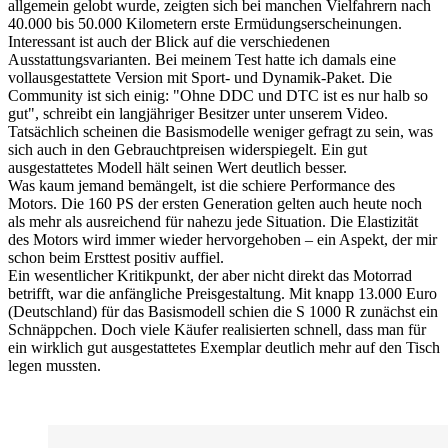
allgemein gelobt wurde, zeigten sich bei manchen Vielfahrern nach
40.000 bis 50.000 Kilometern erste Ermüdungserscheinungen.
Interessant ist auch der Blick auf die verschiedenen
Ausstattungsvarianten. Bei meinem Test hatte ich damals eine
vollausgestattete Version mit Sport- und Dynamik-Paket. Die
Community ist sich einig: "Ohne DDC und DTC ist es nur halb so
gut", schreibt ein langjähriger Besitzer unter unserem Video.
Tatsächlich scheinen die Basismodelle weniger gefragt zu sein, was
sich auch in den Gebrauchtpreisen widerspiegelt. Ein gut
ausgestattetes Modell hält seinen Wert deutlich besser.
Was kaum jemand bemängelt, ist die schiere Performance des
Motors. Die 160 PS der ersten Generation gelten auch heute noch
als mehr als ausreichend für nahezu jede Situation. Die Elastizität
des Motors wird immer wieder hervorgehoben – ein Aspekt, der mir
schon beim Ersttest positiv auffiel.
Ein wesentlicher Kritikpunkt, der aber nicht direkt das Motorrad
betrifft, war die anfängliche Preisgestaltung. Mit knapp 13.000 Euro
(Deutschland) für das Basismodell schien die S 1000 R zunächst ein
Schnäppchen. Doch viele Käufer realisierten schnell, dass man für
ein wirklich gut ausgestattetes Exemplar deutlich mehr auf den Tisch
legen mussten.