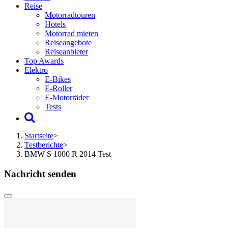
Reise
Motorradtouren
Hotels
Motorrad mieten
Reiseangebote
Reiseanbieter
Top Awards
Elektro
E-Bikes
E-Roller
E-Motorräder
Tests
Startseite
>
Testberichte
>
BMW S 1000 R 2014 Test
Nachricht senden