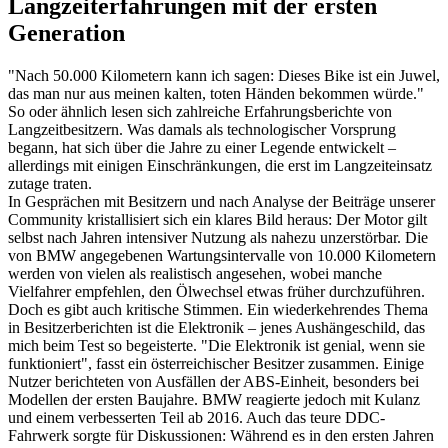
Langzeiterfahrungen mit der ersten
Generation
"Nach 50.000 Kilometern kann ich sagen: Dieses Bike ist ein Juwel,
das man nur aus meinen kalten, toten Händen bekommen würde."
So oder ähnlich lesen sich zahlreiche Erfahrungsberichte von
Langzeitbesitzern. Was damals als technologischer Vorsprung
begann, hat sich über die Jahre zu einer Legende entwickelt –
allerdings mit einigen Einschränkungen, die erst im Langzeiteinsatz
zutage traten.
In Gesprächen mit Besitzern und nach Analyse der Beiträge unserer
Community kristallisiert sich ein klares Bild heraus: Der Motor gilt
selbst nach Jahren intensiver Nutzung als nahezu unzerstörbar. Die
von BMW angegebenen Wartungsintervalle von 10.000 Kilometern
werden von vielen als realistisch angesehen, wobei manche
Vielfahrer empfehlen, den Ölwechsel etwas früher durchzuführen.
Doch es gibt auch kritische Stimmen. Ein wiederkehrendes Thema
in Besitzerberichten ist die Elektronik – jenes Aushängeschild, das
mich beim Test so begeisterte. "Die Elektronik ist genial, wenn sie
funktioniert", fasst ein österreichischer Besitzer zusammen. Einige
Nutzer berichteten von Ausfällen der ABS-Einheit, besonders bei
Modellen der ersten Baujahre. BMW reagierte jedoch mit Kulanz
und einem verbesserten Teil ab 2016. Auch das teure DDC-
Fahrwerk sorgte für Diskussionen: Während es in den ersten Jahren