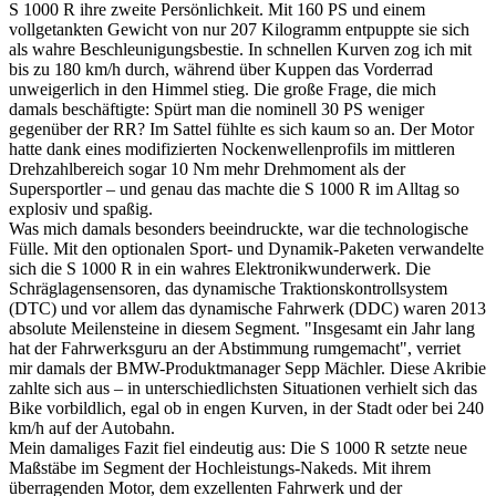
S 1000 R ihre zweite Persönlichkeit. Mit 160 PS und einem
vollgetankten Gewicht von nur 207 Kilogramm entpuppte sie sich
als wahre Beschleunigungsbestie. In schnellen Kurven zog ich mit
bis zu 180 km/h durch, während über Kuppen das Vorderrad
unweigerlich in den Himmel stieg. Die große Frage, die mich
damals beschäftigte: Spürt man die nominell 30 PS weniger
gegenüber der RR? Im Sattel fühlte es sich kaum so an. Der Motor
hatte dank eines modifizierten Nockenwellenprofils im mittleren
Drehzahlbereich sogar 10 Nm mehr Drehmoment als der
Supersportler – und genau das machte die S 1000 R im Alltag so
explosiv und spaßig.
Was mich damals besonders beeindruckte, war die technologische
Fülle. Mit den optionalen Sport- und Dynamik-Paketen verwandelte
sich die S 1000 R in ein wahres Elektronikwunderwerk. Die
Schräglagensensoren, das dynamische Traktionskontrollsystem
(DTC) und vor allem das dynamische Fahrwerk (DDC) waren 2013
absolute Meilensteine in diesem Segment. "Insgesamt ein Jahr lang
hat der Fahrwerksguru an der Abstimmung rumgemacht", verriet
mir damals der BMW-Produktmanager Sepp Mächler. Diese Akribie
zahlte sich aus – in unterschiedlichsten Situationen verhielt sich das
Bike vorbildlich, egal ob in engen Kurven, in der Stadt oder bei 240
km/h auf der Autobahn.
Mein damaliges Fazit fiel eindeutig aus: Die S 1000 R setzte neue
Maßstäbe im Segment der Hochleistungs-Nakeds. Mit ihrem
überragenden Motor, dem exzellenten Fahrwerk und der