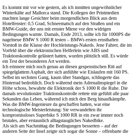
Es kommt mir vor wie gestern, als ich inmitten ungewöhnlicher
Winterkälte auf Mallorca stand. Die Kollegen der Printmedien
machten lange Gesichter beim morgendlichen Blick aus dem
Hotelfenster: 0,5 Grad, Schneematsch auf den Straßen und ein
BMW-Guide, der uns mit ernster Miene vor den widrigen
Bedingungen warnte. Damals, Ende 2013, sollte ich für 1000PS die
nagelneue BMW S 1000 R testen – BMWs ersten ernsthaften
Vorstoß in die Klasse der Hochleistungs-Nakeds. Jene Fahrer, die im
Vorfeld über die elektronischen Helferlein wie ABS und
Traktionskontrolle gelästert hatten, wurden plötzlich still. Es würde
ein Test der besonderen Art werden.
Ich erinnere mich noch genau an diesen gespenstischen Ritt auf
spiegelglattem Asphalt, der sich anfühlte wie Eislaufen mit 160 PS.
Selbst im sechsten Gang, kaum über Standgas, schlingerte das
Hinterrad bedrohlich. Doch während mein Adrenalinspiegel in die
Höhe schoss, bewahrte die Elektronik der S 1000 R die Ruhe. Die
damals revolutionäre Traktionskontrolle rettete mir gefühlt alle paar
Sekunden das Leben, während ich mich den Berg hinaufkämpfte.
Was die BMW-Ingenieure da geschaffen hatten, war eine
technologische Meisterleistung: Sie verwandelten ihr
kompromissloses Superbike S 1000 RR in ein zwar immer noch
brutales, aber erstaunlich alltagstaugliches Nakedbike.
Als sich am Nachmittag die Bedingungen besserten – auf der
anderen Seite der Insel zeigte sich sogar die Sonne – offenbarte die