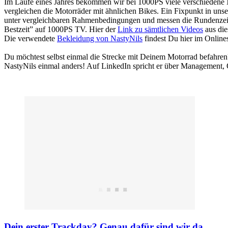
Im Laufe eines Jahres bekommen wir bei 1000PS viele verschiedene 
vergleichen die Motorräder mit ähnlichen Bikes. Ein Fixpunkt in uns
unter vergleichbaren Rahmenbedingungen und messen die Rundenzeit
Bestzeit” auf 1000PS TV. Hier der
Link zu sämtlichen Videos
aus die
Die verwendete
Bekleidung von NastyNils
findest Du hier im Online
Du möchtest selbst einmal die Strecke mit Deinem Motorrad befahren
NastyNils einmal anders! Auf LinkedIn spricht er über Management,
Dein erster Trackday? Genau dafür sind wir da