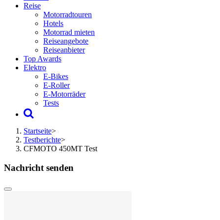
Reise
Motorradtouren
Hotels
Motorrad mieten
Reiseangebote
Reiseanbieter
Top Awards
Elektro
E-Bikes
E-Roller
E-Motorräder
Tests
Startseite
>
Testberichte
>
CFMOTO 450MT Test
Nachricht senden