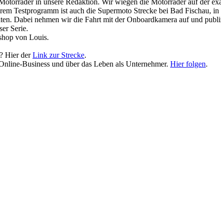
Motorräder in unsere Redaktion. Wir wiegen die Motorräder auf der e
erem Testprogramm ist auch die Supermoto Strecke bei Bad Fischau, in
en. Dabei nehmen wir die Fahrt mit der Onboardkamera auf und publi
ser Serie.
shop von Louis.
? Hier der
Link zur Strecke
.
 Online-Business und über das Leben als Unternehmer.
Hier folgen
.