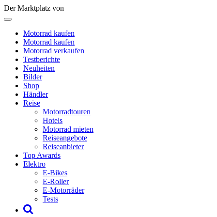
Der Marktplatz von
Motorrad kaufen
Motorrad kaufen
Motorrad verkaufen
Testberichte
Neuheiten
Bilder
Shop
Händler
Reise
Motorradtouren
Hotels
Motorrad mieten
Reiseangebote
Reiseanbieter
Top Awards
Elektro
E-Bikes
E-Roller
E-Motorräder
Tests