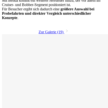
Mit Benda kommt ein weiterer Hersteller hinzu, der vor allem im
Cruiser- und Bobber-Segment positioniert ist.
Für Besucher ergibt sich dadurch eine
größere Auswahl bei
Probefahrten und direkter Vergleich unterschiedlicher
Konzepte
.
Zur Galerie (19)