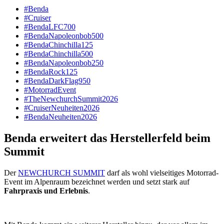
#Benda
#Cruiser
#BendaLFC700
#BendaNapoleonbob500
#BendaChinchilla125
#BendaChinchilla500
#BendaNapoleonbob250
#BendaRock125
#BendaDarkFlag950
#MotorradEvent
#TheNewchurchSummit2026
#CruiserNeuheiten2026
#BendaNeuheiten2026
Benda erweitert das Herstellerfeld beim
Summit
Der
NEWCHURCH SUMMIT
darf als wohl vielseitiges Motorrad-
Event im Alpenraum bezeichnet werden und setzt stark auf
Fahrpraxis und Erlebnis
.