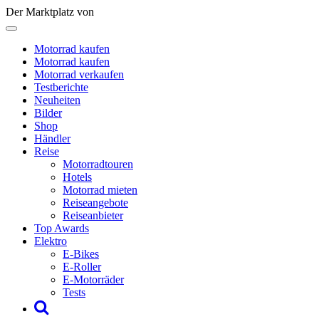
Der Marktplatz von
Motorrad kaufen
Motorrad kaufen
Motorrad verkaufen
Testberichte
Neuheiten
Bilder
Shop
Händler
Reise
Motorradtouren
Hotels
Motorrad mieten
Reiseangebote
Reiseanbieter
Top Awards
Elektro
E-Bikes
E-Roller
E-Motorräder
Tests