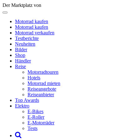
Der Marktplatz von
Motorrad kaufen
Motorrad kaufen
Motorrad verkaufen
Testberichte
Neuheiten
Bilder
Shop
Händler
Reise
Motorradtouren
Hotels
Motorrad mieten
Reiseangebote
Reiseanbieter
Top Awards
Elektro
E-Bikes
E-Roller
E-Motorräder
Tests