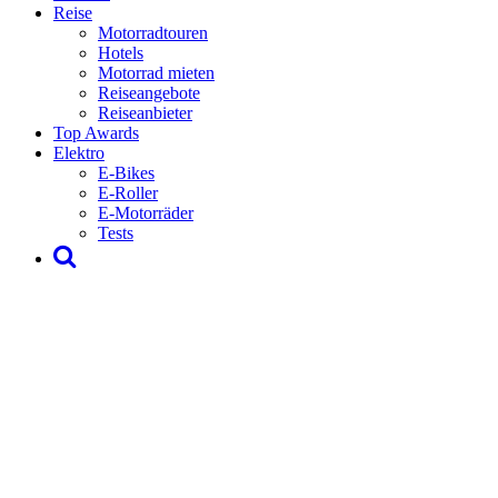
Reise
Motorradtouren
Hotels
Motorrad mieten
Reiseangebote
Reiseanbieter
Top Awards
Elektro
E-Bikes
E-Roller
E-Motorräder
Tests