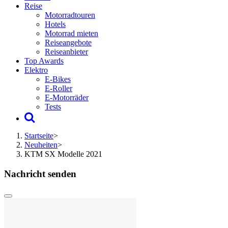
Reise
Motorradtouren
Hotels
Motorrad mieten
Reiseangebote
Reiseanbieter
Top Awards
Elektro
E-Bikes
E-Roller
E-Motorräder
Tests
Startseite
>
Neuheiten
>
KTM SX Modelle 2021
Nachricht senden