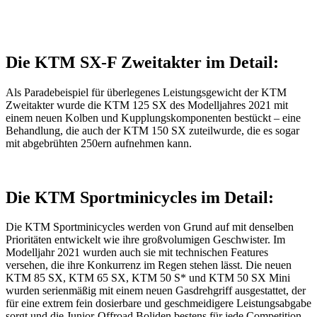
Die KTM SX-F Zweitakter im Detail:
Als Paradebeispiel für überlegenes Leistungsgewicht der KTM
Zweitakter wurde die KTM 125 SX des Modelljahres 2021 mit
einem neuen Kolben und Kupplungskomponenten bestückt – eine
Behandlung, die auch der KTM 150 SX zuteilwurde, die es sogar
mit abgebrühten 250ern aufnehmen kann.
Die KTM Sportminicycles im Detail:
Die KTM Sportminicycles werden von Grund auf mit denselben
Prioritäten entwickelt wie ihre großvolumigen Geschwister. Im
Modelljahr 2021 wurden auch sie mit technischen Features
versehen, die ihre Konkurrenz im Regen stehen lässt. Die neuen
KTM 85 SX, KTM 65 SX, KTM 50 S* und KTM 50 SX Mini
wurden serienmäßig mit einem neuen Gasdrehgriff ausgestattet, der
für eine extrem fein dosierbare und geschmeidigere Leistungsabgabe
sorgt und die Junior-Offroad Boliden bestens für jede Competition