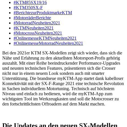
#KTM85SX19/16
#KTM350SX-F
#BerichtezurProduktmarkeKTM
#MotorräderBerichte
#MotorradNeuheiten2021
#KTMNeuheiten2021
#MotocrossNeuheiten2021
#OnlinemesseKTMNeuheiten2021
#OnlinemesseMotorradNeuheiten2021
Bei den 2021er KTM SX-Modellen zeigt sich wieder, dass sich die
Nähe und Erfahrung zu den aktuellsten Motorsport-Profis gehörig
auszahlt. Mit einer Reihe beeindruckender Performance-Upgrades
und neusten technischen Features, präsentieren sich die Crosser
nicht nur in einem neuem Look sondern auch mit smarter
Unterstützung. Die brandneue myKTM-App startet dank kabelloser
Konnektivität mit der SX-F-Range 2021 eine technische Revolution
in Sachen individuellem Motortuning. Technisch auf höchstem
Niveau und einfach zu bedienen, wird die myKTM-App zum
wichtigsten Tool im Werkzeugkasten und soll die Motocrosser zu
den fortschrittlichsten Offroadern auf dem Markt machen.
Die Updates an den neuen SX-Modellen