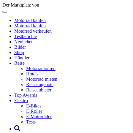
Der Marktplatz von
Motorrad kaufen
Motorrad kaufen
Motorrad verkaufen
Testberichte
Neuheiten
Bilder
Shop
Händler
Reise
Motorradtouren
Hotels
Motorrad mieten
Reiseangebote
Reiseanbieter
Top Awards
Elektro
E-Bikes
E-Roller
E-Motorräder
Tests