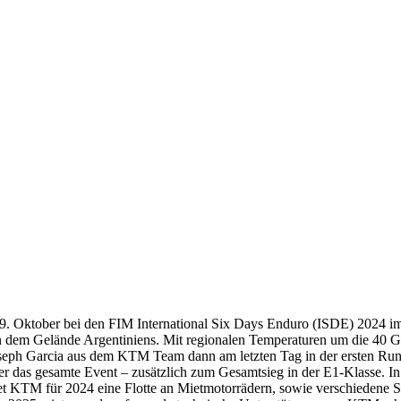
 19. Oktober bei den FIM International Six Days Enduro (ISDE) 2024 i
rn dem Gelände Argentiniens. Mit regionalen Temperaturen um die 40 Gr
h Garcia aus dem KTM Team dann am letzten Tag in der ersten Runde
ber das gesamte Event – zusätzlich zum Gesamtsieg in der E1-Klasse. 
et KTM für 2024 eine Flotte an Mietmotorrädern, sowie verschiedene S