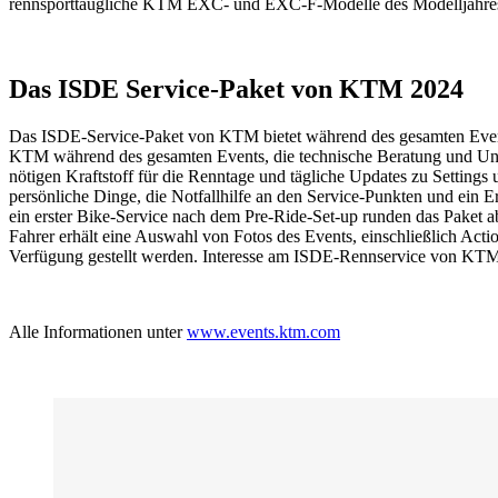
rennsporttaugliche KTM EXC- und EXC-F-Modelle des Modelljahres
Das ISDE Service-Paket von KTM 2024
Das ISDE-Service-Paket von KTM bietet während des gesamten Event
KTM während des gesamten Events, die technische Beratung und Unte
nötigen Kraftstoff für die Renntage und tägliche Updates zu Settin
persönliche Dinge, die Notfallhilfe an den Service-Punkten und ein E
ein erster Bike-Service nach dem Pre-Ride-Set-up runden das Paket 
Fahrer erhält eine Auswahl von Fotos des Events, einschließlich Ac
Verfügung gestellt werden. Interesse am ISDE-Rennservice von KTM 
Alle Informationen unter
www.events.ktm.com