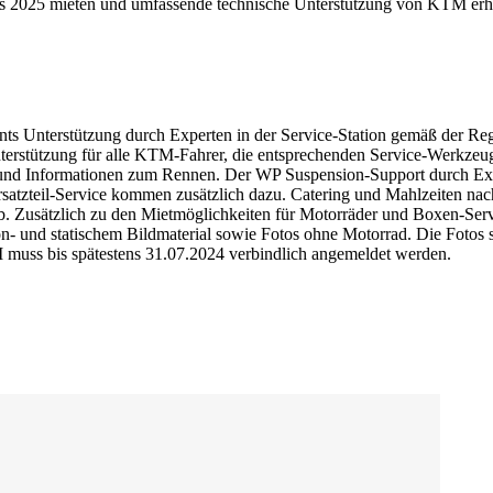
 2025 mieten und umfassende technische Unterstützung von KTM erh
s Unterstützung durch Experten in der Service-Station gemäß der Reg
rstützung für alle KTM-Fahrer, die entsprechenden Service-Werkzeug
gs und Informationen zum Rennen. Der WP Suspension-Support durch Ex
rsatzteil-Service kommen zusätzlich dazu. Catering und Mahlzeiten nach 
ab. Zusätzlich zu den Mietmöglichkeiten für Motorräder und Boxen-Ser
tion- und statischem Bildmaterial sowie Fotos ohne Motorrad. Die Fot
muss bis spätestens 31.07.2024 verbindlich angemeldet werden.