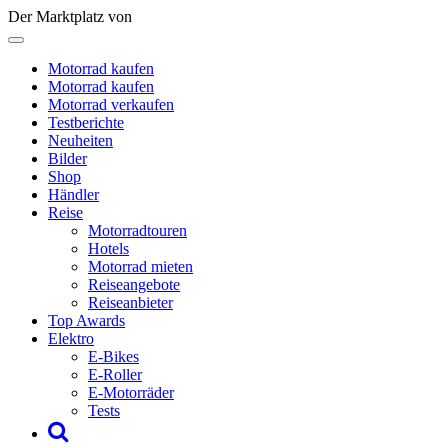
Der Marktplatz von
Motorrad kaufen
Motorrad kaufen
Motorrad verkaufen
Testberichte
Neuheiten
Bilder
Shop
Händler
Reise
Motorradtouren
Hotels
Motorrad mieten
Reiseangebote
Reiseanbieter
Top Awards
Elektro
E-Bikes
E-Roller
E-Motorräder
Tests