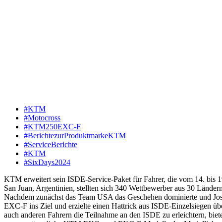
#KTM
#Motocross
#KTM250EXC-F
#BerichtezurProduktmarkeKTM
#ServiceBerichte
#KTM
#SixDays2024
KTM erweitert sein ISDE-Service-Paket für Fahrer, die vom 14. bis
San Juan, Argentinien, stellten sich 340 Wettbewerber aus 30 Lände
Nachdem zunächst das Team USA das Geschehen dominierte und Josep
EXC-F ins Ziel und erzielte einen Hattrick aus ISDE-Einzelsiegen ü
auch anderen Fahrern die Teilnahme an den ISDE zu erleichtern, biet