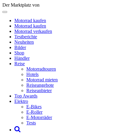
Der Marktplatz von
Motorrad kaufen
Motorrad kaufen
Motorrad verkaufen
Testberichte
Neuheiten
Bilder
Shop
Händler
Reise
Motorradtouren
Hotels
Motorrad mieten
Reiseangebote
Reiseanbieter
Top Awards
Elektro
E-Bikes
E-Roller
E-Motorräder
Tests