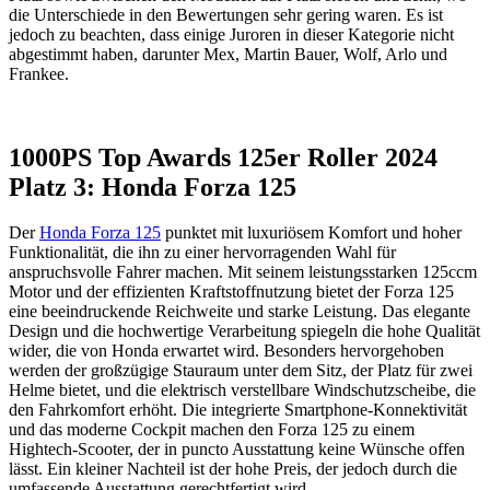
die Unterschiede in den Bewertungen sehr gering waren. Es ist
jedoch zu beachten, dass einige Juroren in dieser Kategorie nicht
abgestimmt haben, darunter Mex, Martin Bauer, Wolf, Arlo und
Frankee.
1000PS Top Awards 125er Roller 2024
Platz 3: Honda Forza 125
Der
Honda Forza 125
punktet mit luxuriösem Komfort und hoher
Funktionalität, die ihn zu einer hervorragenden Wahl für
anspruchsvolle Fahrer machen. Mit seinem leistungsstarken 125ccm
Motor und der effizienten Kraftstoffnutzung bietet der Forza 125
eine beeindruckende Reichweite und starke Leistung. Das elegante
Design und die hochwertige Verarbeitung spiegeln die hohe Qualität
wider, die von Honda erwartet wird. Besonders hervorgehoben
werden der großzügige Stauraum unter dem Sitz, der Platz für zwei
Helme bietet, und die elektrisch verstellbare Windschutzscheibe, die
den Fahrkomfort erhöht. Die integrierte Smartphone-Konnektivität
und das moderne Cockpit machen den Forza 125 zu einem
Hightech-Scooter, der in puncto Ausstattung keine Wünsche offen
lässt. Ein kleiner Nachteil ist der hohe Preis, der jedoch durch die
umfassende Ausstattung gerechtfertigt wird.