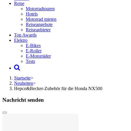
Reise
Motorradtouren
Hotels
Motorrad mieten
Reiseangebote
Reiseanbieter
Top Awards
Elektro
E-Bikes
E-Roller
E-Motorräder
Tests
Startseite
>
Neuheiten
>
Hepco&Becker-Zubehör für die Honda NX500
Nachricht senden