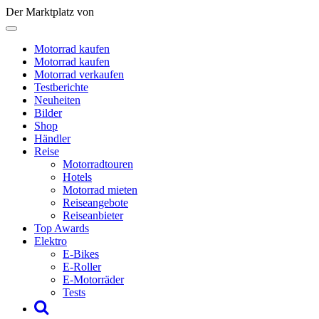
Der Marktplatz von
Motorrad kaufen
Motorrad kaufen
Motorrad verkaufen
Testberichte
Neuheiten
Bilder
Shop
Händler
Reise
Motorradtouren
Hotels
Motorrad mieten
Reiseangebote
Reiseanbieter
Top Awards
Elektro
E-Bikes
E-Roller
E-Motorräder
Tests