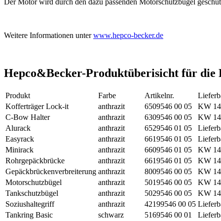
Der Motor wird durch den dazu passenden Motorschutzbügel geschüt
Weitere Informationen unter
www.hepco-becker.de
Hepco&Becker-Produktüberisicht für di
Produkt
Farbe
Artikelnr.
Lieferb
Kofferträger Lock-it
anthrazit
6509546 00 05
KW 14
C-Bow Halter
anthrazit
6309546 00 05
KW 14
Alurack
anthrazit
6529546 01 05
Lieferb
Easyrack
anthrazit
6619546 01 05
Lieferb
Minirack
anthrazit
6609546 01 05
KW 14
Rohrgepäckbrücke
anthrazit
6619546 01 05
KW 14
Gepäckbrückenverbreiterung
anthrazit
8009546 00 05
KW 14
Motorschutzbügel
anthrazit
5019546 00 05
KW 14
Tankschutzbügel
anthrazit
5029546 00 05
KW 14
Soziushaltegriff
anthrazit
42199546 00 05
Lieferb
Tankring Basic
schwarz
5169546 00 01
Lieferb