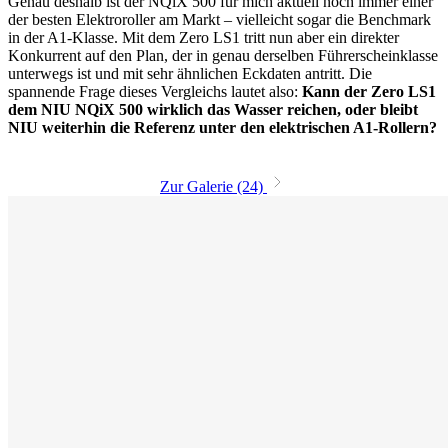
Genau deshalb ist der NQiX 500 für mich aktuell noch immer einer
der besten Elektroroller am Markt – vielleicht sogar die Benchmark
in der A1-Klasse. Mit dem Zero LS1 tritt nun aber ein direkter
Konkurrent auf den Plan, der in genau derselben Führerscheinklasse
unterwegs ist und mit sehr ähnlichen Eckdaten antritt. Die
spannende Frage dieses Vergleichs lautet also:
Kann der Zero LS1
dem NIU NQiX 500 wirklich das Wasser reichen, oder bleibt
NIU weiterhin die Referenz unter den elektrischen A1-Rollern?
Zur Galerie (24)