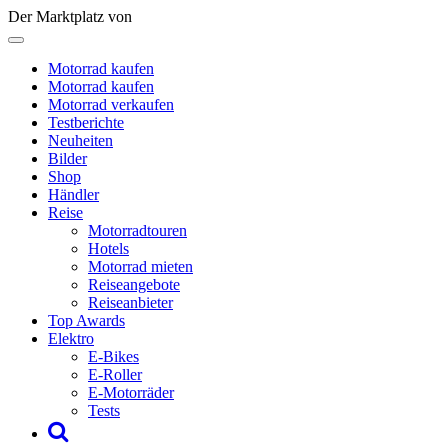
Der Marktplatz von
Motorrad kaufen
Motorrad kaufen
Motorrad verkaufen
Testberichte
Neuheiten
Bilder
Shop
Händler
Reise
Motorradtouren
Hotels
Motorrad mieten
Reiseangebote
Reiseanbieter
Top Awards
Elektro
E-Bikes
E-Roller
E-Motorräder
Tests