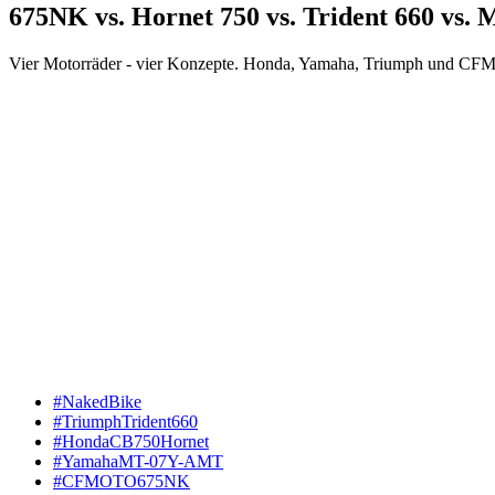
675NK vs. Hornet 750 vs. Trident 660 vs. 
Vier Motorräder - vier Konzepte. Honda, Yamaha, Triumph und CFMO
#NakedBike
#TriumphTrident660
#HondaCB750Hornet
#YamahaMT-07Y-AMT
#CFMOTO675NK