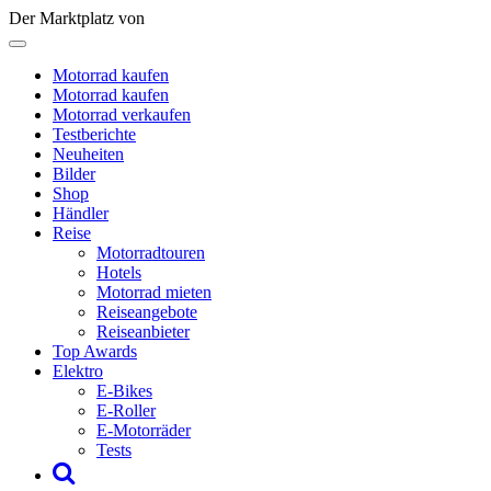
Der Marktplatz von
Motorrad kaufen
Motorrad kaufen
Motorrad verkaufen
Testberichte
Neuheiten
Bilder
Shop
Händler
Reise
Motorradtouren
Hotels
Motorrad mieten
Reiseangebote
Reiseanbieter
Top Awards
Elektro
E-Bikes
E-Roller
E-Motorräder
Tests