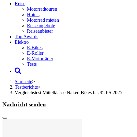
Reise
Motorradtouren
Hotels
Motorrad mieten
Reiseangebote
Reiseanbieter
Top Awards
Elektro
E-Bikes
E-Roller
E-Motorräder
Tests
Startseite
>
Testberichte
>
Vergleichstest Mittelklasse Naked Bikes bis 95 PS 2025
Nachricht senden