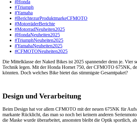
#Honda
#Triumph
#Yamaha
#BerichtezurProduktmarkeCFMOTO
#MotorräderBerichte
#MotorradNeuheiten2025
#HondaNeuheiten2025
#TriumphNeuheiten2025
#YamahaNeuheiten2025
#CFMOTONeuheiten2025
Die Mittelklasse der Naked Bikes ist 2025 spannender denn je. Vier 
Technik legen. Mit der Honda Hornet 750, der CFMOTO 675NK, der Y
könnten. Doch welches Bike bietet das stimmigste Gesamtpaket?
Design und Verarbeitung
Beim Design hat vor allem CFMOTO mit der neuen 675NK für Aufsehen
markante Rücklicht, das man so noch bei keinem anderen Serienmoto
die Maske wurde überarbeitet, ansonsten bleibt die Optik sportlich, abe