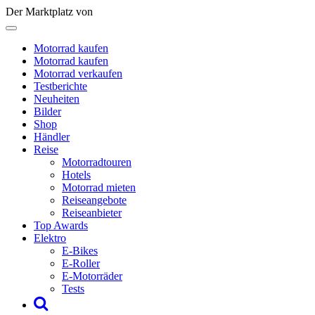
Der Marktplatz von
Motorrad kaufen
Motorrad kaufen
Motorrad verkaufen
Testberichte
Neuheiten
Bilder
Shop
Händler
Reise
Motorradtouren
Hotels
Motorrad mieten
Reiseangebote
Reiseanbieter
Top Awards
Elektro
E-Bikes
E-Roller
E-Motorräder
Tests