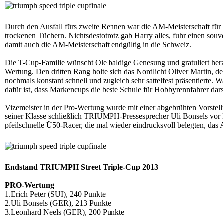
Durch den Ausfall fürs zweite Rennen war die AM-Meisterschaft für 
trockenen Tüchern. Nichtsdestotrotz gab Harry alles, fuhr einen souv
damit auch die AM-Meisterschaft endgültig in die Schweiz.
Die T-Cup-Familie wünscht Ole baldige Genesung und gratuliert herz
Wertung. Den dritten Rang holte sich das Nordlicht Oliver Martin, der
nochmals konstant schnell und zugleich sehr sattelfest präsentierte. 
dafür ist, dass Markencups die beste Schule für Hobbyrennfahrer dars
Vizemeister in der Pro-Wertung wurde mit einer abgebrühten Vorstel
seiner Klasse schließlich TRIUMPH-Pressesprecher Uli Bonsels vor 
pfeilschnelle Ü50-Racer, die mal wieder eindrucksvoll belegten, das A
Endstand TRIUMPH Street Triple-Cup 2013
PRO-Wertung
1.Erich Peter (SUI), 240 Punkte
2.Uli Bonsels (GER), 213 Punkte
3.Leonhard Neels (GER), 200 Punkte