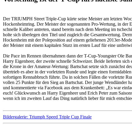
Der TRIUMPH Street Triple-Cup kürte seine Meister am letzten Wo
Hockenheimring. Der Meister der sogenannten Pro-Wertung, in der 
schnelle Kaliber antreten, stand bereits nach dem Meeting im tschechi
holte sich überlegen den Titel und zugleich die Gesamtwertung. Derm
Hockenheim mit der Poleposition auf einem geliehenen 2013er-Model
der Meister mit einem kapitalen Sturz im ersten Lauf für eine unfreiw
Die Pace im Rennen übernahmen dann der T-Cup-Youngster Ole Barts
Harry Eigenheer, der zweite schnelle Schweizer. Beide lieferten si
die Krone in der Amateur-Wertung: Bartschat setzte sich zunächst deu
übertrieb es aber in der vorletzten Runde und legte einen formidable
sofortigen Rennabbruch führte. Da in solchen Fällen die vorletzte Ru
vollen 25 Punkte für den Sieg an Bartschat. Der junge Wendländer 
und kommentierte via Facebook aus dem Krankenbett: „Es war einfach
euch! Glückwunsch an Harry Eigenheer und Erich Peter zum Saisons
wenn ich im zweiten Lauf das Ding natürlich lieber für mich entschie
Bildergalerie: Triumph Speed Triple Cup Finale