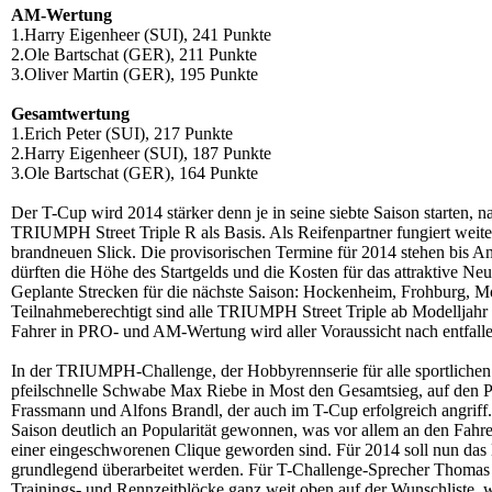
AM-Wertung
1.Harry Eigenheer (SUI), 241 Punkte
2.Ole Bartschat (GER), 211 Punkte
3.Oliver Martin (GER), 195 Punkte
Gesamtwertung
1.Erich Peter (SUI), 217 Punkte
2.Harry Eigenheer (SUI), 187 Punkte
3.Ole Bartschat (GER), 164 Punkte
Der T-Cup wird 2014 stärker denn je in seine siebte Saison starten, n
TRIUMPH Street Triple R als Basis. Als Reifenpartner fungiert weit
brandneuen Slick. Die provisorischen Termine für 2014 stehen bis A
dürften die Höhe des Startgelds und die Kosten für das attraktive Neu
Geplante Strecken für die nächste Saison: Hockenheim, Frohburg, M
Teilnahmeberechtigt sind alle TRIUMPH Street Triple ab Modelljahr 
Fahrer in PRO- und AM-Wertung wird aller Voraussicht nach entfalle
In der TRIUMPH-Challenge, der Hobbyrennserie für alle sportliche
pfeilschnelle Schwabe Max Riebe in Most den Gesamtsieg, auf den P
Frassmann und Alfons Brandl, der auch im T-Cup erfolgreich angriff.
Saison deutlich an Popularität gewonnen, was vor allem an den Fahre
einer eingeschworenen Clique geworden sind. Für 2014 soll nun das
grundlegend überarbeitet werden. Für T-Challenge-Sprecher Thoma
Trainings- und Rennzeitblöcke ganz weit oben auf der Wunschliste, 