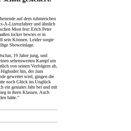
chenende auf dem ruhmreichen
Ex-A-Lizenzfahrer und ähnlich
schen Most fest: Erich Peter
aßen locker bewies er in
l sein Können. Leider sorgte
illige Showeinlage.
chat, 19 Jahre jung, und
ch einen sehenswerten Kampf um
tlich von seinen Verfolgern ab,
n Highsider hin, der zum
nde gewertet wird, gingen die
hatte noch Glück im Unglück
 ein geniales Jahr bei und mit
ieg in ihren Klassen. Auch
den hätte.“