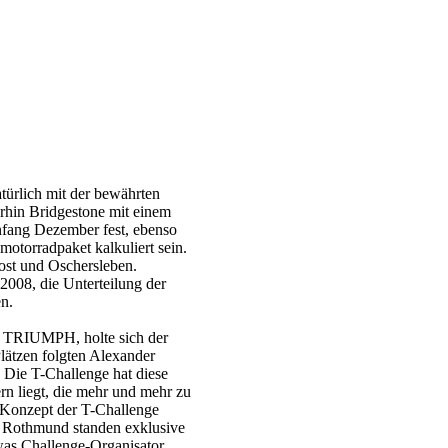
atürlich mit der bewährten
erhin Bridgestone mit einem
nfang Dezember fest, ebenso
motorradpaket kalkuliert sein.
ost und Oschersleben.
2008, die Unterteilung der
n.
n TRIUMPH, holte sich der
lätzen folgten Alexander
 Die T-Challenge hat diese
rn liegt, die mehr und mehr zu
 Konzept der T-Challenge
s Rothmund standen exklusive
was Challenge-Organisator