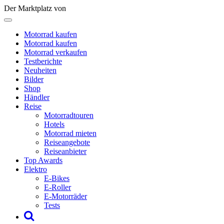
Der Marktplatz von
Motorrad kaufen
Motorrad kaufen
Motorrad verkaufen
Testberichte
Neuheiten
Bilder
Shop
Händler
Reise
Motorradtouren
Hotels
Motorrad mieten
Reiseangebote
Reiseanbieter
Top Awards
Elektro
E-Bikes
E-Roller
E-Motorräder
Tests