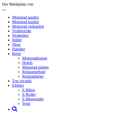
Der Marktplatz von
Motorrad kaufen
Motorrad kaufen
Motorrad verkaufen
Testberichte
Neuheiten
Bilder
Shop
Händler
Reise
Motorradtouren
Hotels
Motorrad mieten
Reiseangebote
Reiseanbieter
Top Awards
Elektro
E-Bikes
E-Roller
E-Motorräder
Tests