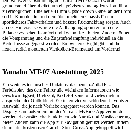
Die Fahrwerksabstimmung der Yamaha MT-07 2025 wurde
grundlegend überarbeitet, um ein präziseres und agileres Handling
zu ermöglichen. Eine neue 41 mm Upside-down-Gabel an der Front
soll in Kombination mit dem überarbeiteten Chassis für ein
sportlicheres Fahrverhalten und bessere Rückmeldung sorgen. Auch
an der Hinterachse wurde die Aufhängung optimiert, um eine
Balance zwischen Komfort und Dynamik zu bieten. Zudem können
die Vorspannung und die Zugstufendämpfung individuell an die
Bedürfnisse angepasst werden. Ein weiteres Highlight sind die
neuen, radial montierten Vierkolben-Bremssättel am Vorderrad.
Yamaha MT-07 Ausstattung 2025
Ein weiteres technisches Update ist das neue 5-Zoll-TFT-
Farbdisplay, das dem Fahrer alle wichtigen Informationen wie
Geschwindigkeit, Drehzahl, Kraftstoffstand und vieles mehr in
ansprechender Optik bietet. Es stehen vier verschiedene Layouts zur
Auswahl, die je nach Vorliebe angepasst werden können. Das
Display kann außerdem mit der Yamaha MyRide-App verbunden
werden, die zusätzliche Funktionen wie Anruf- und Musiksteuerung
bietet. Zudem kann die App zur Navigation genutzt werden, indem
sie mit der kostenlosen Garmin StreetCross-App gekoppelt wird.