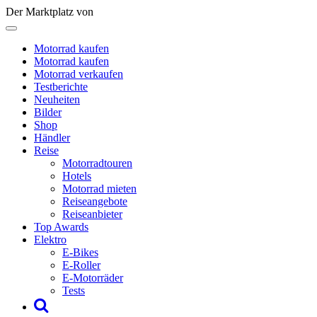
Der Marktplatz von
Motorrad kaufen
Motorrad kaufen
Motorrad verkaufen
Testberichte
Neuheiten
Bilder
Shop
Händler
Reise
Motorradtouren
Hotels
Motorrad mieten
Reiseangebote
Reiseanbieter
Top Awards
Elektro
E-Bikes
E-Roller
E-Motorräder
Tests