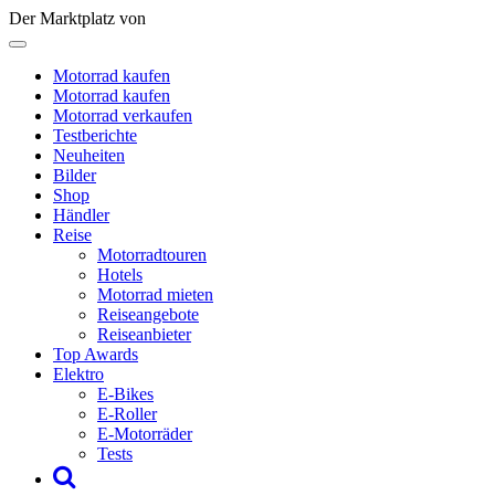
Der Marktplatz von
Motorrad kaufen
Motorrad kaufen
Motorrad verkaufen
Testberichte
Neuheiten
Bilder
Shop
Händler
Reise
Motorradtouren
Hotels
Motorrad mieten
Reiseangebote
Reiseanbieter
Top Awards
Elektro
E-Bikes
E-Roller
E-Motorräder
Tests