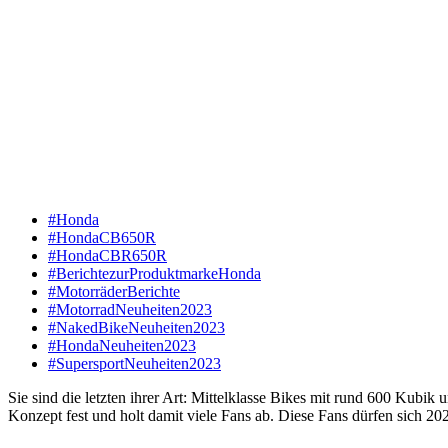
#Honda
#HondaCB650R
#HondaCBR650R
#BerichtezurProduktmarkeHonda
#MotorräderBerichte
#MotorradNeuheiten2023
#NakedBikeNeuheiten2023
#HondaNeuheiten2023
#SupersportNeuheiten2023
Sie sind die letzten ihrer Art: Mittelklasse Bikes mit rund 600 Kubi
Konzept fest und holt damit viele Fans ab. Diese Fans dürfen sich 20