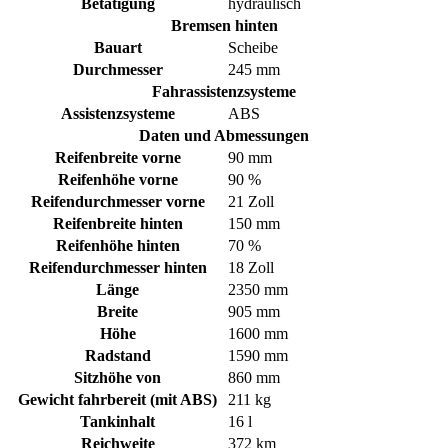
Betätigung
hydraulisch
Bremsen hinten
Bauart
Scheibe
Durchmesser
245 mm
Fahrassistenzsysteme
Assistenzsysteme
ABS
Daten und Abmessungen
Reifenbreite vorne
90 mm
Reifenhöhe vorne
90 %
Reifendurchmesser vorne
21 Zoll
Reifenbreite hinten
150 mm
Reifenhöhe hinten
70 %
Reifendurchmesser hinten
18 Zoll
Länge
2350 mm
Breite
905 mm
Höhe
1600 mm
Radstand
1590 mm
Sitzhöhe von
860 mm
Gewicht fahrbereit (mit ABS)
211 kg
Tankinhalt
16 l
Reichweite
372 km