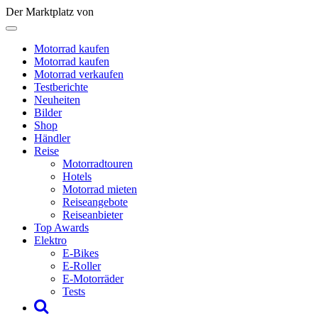
Der Marktplatz von
Motorrad kaufen
Motorrad kaufen
Motorrad verkaufen
Testberichte
Neuheiten
Bilder
Shop
Händler
Reise
Motorradtouren
Hotels
Motorrad mieten
Reiseangebote
Reiseanbieter
Top Awards
Elektro
E-Bikes
E-Roller
E-Motorräder
Tests