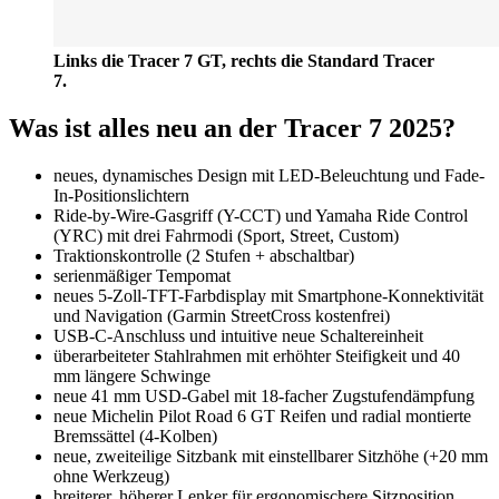
Links die Tracer 7 GT, rechts die Standard Tracer
7.
Was ist alles neu an der Tracer 7 2025?
neues, dynamisches Design mit LED-Beleuchtung und Fade-
In-Positionslichtern
Ride-by-Wire-Gasgriff (Y-CCT) und Yamaha Ride Control
(YRC) mit drei Fahrmodi (Sport, Street, Custom)
Traktionskontrolle (2 Stufen + abschaltbar)
serienmäßiger Tempomat
neues 5-Zoll-TFT-Farbdisplay mit Smartphone-Konnektivität
und Navigation (Garmin StreetCross kostenfrei)
USB-C-Anschluss und intuitive neue Schaltereinheit
überarbeiteter Stahlrahmen mit erhöhter Steifigkeit und 40
mm längere Schwinge
neue 41 mm USD-Gabel mit 18-facher Zugstufendämpfung
neue Michelin Pilot Road 6 GT Reifen und radial montierte
Bremssättel (4-Kolben)
neue, zweiteilige Sitzbank mit einstellbarer Sitzhöhe (+20 mm
ohne Werkzeug)
breiterer, höherer Lenker für ergonomischere Sitzposition