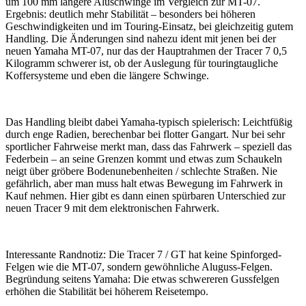
um 100 mm längere Aluschwinge im Vergleich zur MT-07.
Ergebnis: deutlich mehr Stabilität – besonders bei höheren
Geschwindigkeiten und im Touring-Einsatz, bei gleichzeitig gutem
Handling. Die Änderungen sind nahezu ident mit jenen bei der
neuen Yamaha MT-07, nur das der Hauptrahmen der Tracer 7 0,5
Kilogramm schwerer ist, ob der Auslegung für touringtaugliche
Koffersysteme und eben die längere Schwinge.
Das Handling bleibt dabei Yamaha-typisch spielerisch: Leichtfüßig
durch enge Radien, berechenbar bei flotter Gangart. Nur bei sehr
sportlicher Fahrweise merkt man, dass das Fahrwerk – speziell das
Federbein – an seine Grenzen kommt und etwas zum Schaukeln
neigt über gröbere Bodenunebenheiten / schlechte Straßen. Nie
gefährlich, aber man muss halt etwas Bewegung im Fahrwerk in
Kauf nehmen. Hier gibt es dann einen spürbaren Unterschied zur
neuen Tracer 9 mit dem elektronischen Fahrwerk.
Interessante Randnotiz: Die Tracer 7 / GT hat keine Spinforged-
Felgen wie die MT-07, sondern gewöhnliche Aluguss-Felgen.
Begründung seitens Yamaha: Die etwas schwereren Gussfelgen
erhöhen die Stabilität bei höherem Reisetempo.