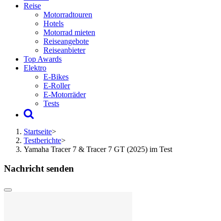
Reise
Motorradtouren
Hotels
Motorrad mieten
Reiseangebote
Reiseanbieter
Top Awards
Elektro
E-Bikes
E-Roller
E-Motorräder
Tests
Startseite
>
Testberichte
>
Yamaha Tracer 7 & Tracer 7 GT (2025) im Test
Nachricht senden