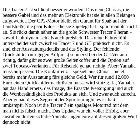
Die Tracer 7 ist schlicht besser geworden. Das neue Chassis, die
bessere Gabel und das mehr an Elektronik hat sie in allen Belangen
aufgewertet. Der CP2-Motor bleibt ein Garant für Spaß auf der
Landstraße, die paar Kilos - die sie zugelegt hat - spürt man ihr nicht
an. Sie rückt damit näher an die große Schwester Tracer 9 heran –
sowohl fahrdynamisch als auch preislich. Das reine Fahrgefühl
unterscheidet sich zwischen Tracer 7 und GT praktisch nicht. Es
sind eher Ausstattungsdetails und das Styling. Der fehlende
Quickshifter (nur gegen Aufpreis) schmerzt bei der GT-Version
richtig, dafür gibt es zwei große Seitenkoffer und die Option auf
zwei Topcase-Varianten. Für Reisende genau richtig. Aber: Yamaha
muss aufpassen. Die Konkurrenz – speziell aus China – bietet
bereits mehr Ausstattung fürs gleiche Geld. Wer für rund 12.000
Euro einen Quickshifter nachrüsten muss, wird stutzig. Ja, Yamaha
hat das Händlernetz, das Image, die Ersatzteilversorgung und auch
die Wertbeständigkeit des Produkts an sich. Und zwar auch zurecht.
Aber genau dieses Segment der Sporttouringbikes ist hart
umkämpft. Noch ist die Tracer 7 ein spaßiges Motorrad mit dem
man nichts falsch macht. Das Update war ein voller Erfolg, aber
ausruhen dürfen sich die Yamaha-Ingenieure auf diesen großen Wurf
dennoch nicht.