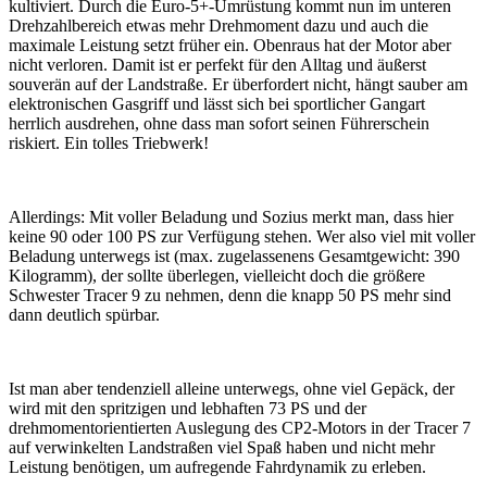
kultiviert. Durch die Euro-5+-Umrüstung kommt nun im unteren
Drehzahlbereich etwas mehr Drehmoment dazu und auch die
maximale Leistung setzt früher ein. Obenraus hat der Motor aber
nicht verloren. Damit ist er perfekt für den Alltag und äußerst
souverän auf der Landstraße. Er überfordert nicht, hängt sauber am
elektronischen Gasgriff und lässt sich bei sportlicher Gangart
herrlich ausdrehen, ohne dass man sofort seinen Führerschein
riskiert. Ein tolles Triebwerk!
Allerdings: Mit voller Beladung und Sozius merkt man, dass hier
keine 90 oder 100 PS zur Verfügung stehen. Wer also viel mit voller
Beladung unterwegs ist (max. zugelassenens Gesamtgewicht: 390
Kilogramm), der sollte überlegen, vielleicht doch die größere
Schwester Tracer 9 zu nehmen, denn die knapp 50 PS mehr sind
dann deutlich spürbar.
Ist man aber tendenziell alleine unterwegs, ohne viel Gepäck, der
wird mit den spritzigen und lebhaften 73 PS und der
drehmomentorientierten Auslegung des CP2-Motors in der Tracer 7
auf verwinkelten Landstraßen viel Spaß haben und nicht mehr
Leistung benötigen, um aufregende Fahrdynamik zu erleben.