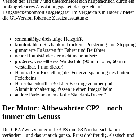
Version der Tracer 7 und unterscheidet sich hauptsächlich durch ein
umfangreicheres Ausstattungspaket, das gezielt auf
Langstreckenkomfort ausgelegt ist. Im Vergleich zur Tracer 7 bietet
die GT-Version folgende Zusatzausstattung:
serienmäßige dreistufige Heizgriffe
komfortablere Sitzbank mit dickerer Polsterung und Steppung
gummierte Fußrasten für Fahrer und Beifahrer
neuer Hauptständer der nicht mehr aufsetzt
größeres, verstellbares Windschild (90 mm höher, 60 mm
verstellbar, 1 mm dicker)
Handrad zur Einstellung der Federvorspannung des hinteren
Federbeins
Hartschalenkoffer (30 Liter Fassungsvolumen) mit
Aluminiumhalterung, fassen je einen Integralhelm
andere Farbvarianten als die Standard-Tracer 7
Der Motor: Altbewährter CP2 – noch
immer ein Genuss
Der CP2-Zweizylinder mit 73 PS und 68 Nm hat sich kaum
verändert – und das ist auch gut so. Er ist drehfreudig, elastisch und