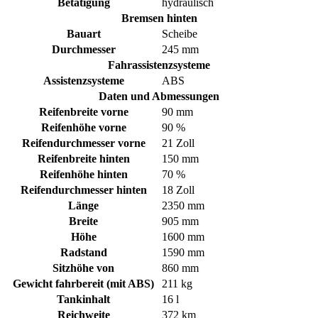
Betätigung
hydraulisch
Bremsen hinten
Bauart
Scheibe
Durchmesser
245 mm
Fahrassistenzsysteme
Assistenzsysteme
ABS
Daten und Abmessungen
Reifenbreite vorne
90 mm
Reifenhöhe vorne
90 %
Reifendurchmesser vorne
21 Zoll
Reifenbreite hinten
150 mm
Reifenhöhe hinten
70 %
Reifendurchmesser hinten
18 Zoll
Länge
2350 mm
Breite
905 mm
Höhe
1600 mm
Radstand
1590 mm
Sitzhöhe von
860 mm
Gewicht fahrbereit (mit ABS)
211 kg
Tankinhalt
16 l
Reichweite
372 km