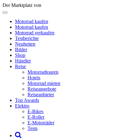
Der Marktplatz von
Motorrad kaufen
Motorrad kaufen
Motorrad verkaufen
Testberichte
Neuheiten
Bilder
Shop
Händler
Reise
Motorradtouren
Hotels
Motorrad mieten
Reiseangebote
Reiseanbieter
Top Awards
Elektro
E-Bikes
E-Roller
E-Motorräder
Tests