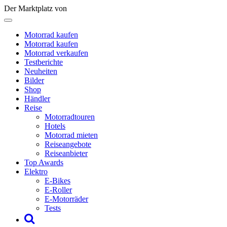
Der Marktplatz von
Motorrad kaufen
Motorrad kaufen
Motorrad verkaufen
Testberichte
Neuheiten
Bilder
Shop
Händler
Reise
Motorradtouren
Hotels
Motorrad mieten
Reiseangebote
Reiseanbieter
Top Awards
Elektro
E-Bikes
E-Roller
E-Motorräder
Tests