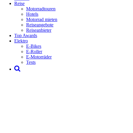
Reise
Motorradtouren
Hotels
Motorrad mieten
Reiseangebote
Reiseanbieter
Top Awards
Elektro
E-Bikes
E-Roller
E-Motorräder
Tests