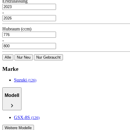
Erstzulassung
-
Hubraum (ccm)
-
Alle
Nur Neu
Nur Gebraucht
Marke
Suzuki
(126)
Modell
GSX-8S
(126)
Weitere Modelle