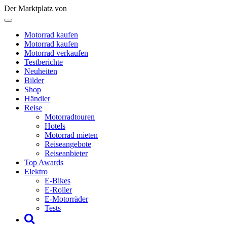
Der Marktplatz von
Motorrad kaufen
Motorrad kaufen
Motorrad verkaufen
Testberichte
Neuheiten
Bilder
Shop
Händler
Reise
Motorradtouren
Hotels
Motorrad mieten
Reiseangebote
Reiseanbieter
Top Awards
Elektro
E-Bikes
E-Roller
E-Motorräder
Tests