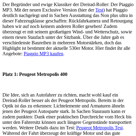
Der Begründer und ewige Klassiker der Dreirad-Roller: Der Piaggio
MP3. Mit der neuen Exclusive Version (hier der
Test
) hat Piaggio
deutlich nachgelegt und in Sachen Ausstattung das Non plus ultra in
dieser Fahrzeugklasse geschaffen: Rückfahrkamera und Retourgang
haben wir auf noch keinem anderen Roller gesehen! Zudem
überzeugt er mit seinem großartigen Wind- und Wetterschutz, sowie
einem riesen Staufach unter der Sitzbank. Über die Jahre gab es
verschiedenste Baureihen in mehreren Motorstärken, doch das
Highlight ist bestimmt der aktuelle 530er Motor. Hier findet ihr alle
Angebote:
Piaggio MP3 kaufen
.
Platz 1: Peugeot Metropolis 400
Die Idee, sich an Autofahrer zu richten, macht wohl kauf ein
Dreirad-Roller besser als der Peugeot Metropolis. Bereits in der
Optik ist das zu erkennen: Lichtelemente und Armaturen ähneln
jenen der Peugeot Autosparte stark. In Sachen Stauraum kann er
zudem punkten: Dank einer praktischen Durchreiche vom Heck bis
unter den Fahrersitz können auch längere Gegenstände transportiert
werden. Weitere Details dazu im Test:
Peugeot Metropolis Test
.
Während der Fahrt überzeugt der kräftige Motor und das gute