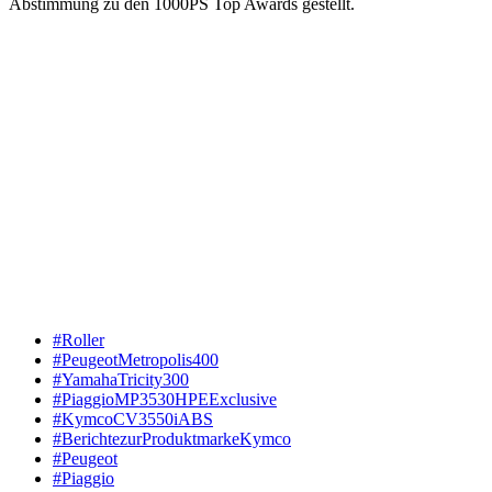
Abstimmung zu den 1000PS Top Awards gestellt.
#Roller
#PeugeotMetropolis400
#YamahaTricity300
#PiaggioMP3530HPEExclusive
#KymcoCV3550iABS
#BerichtezurProduktmarkeKymco
#Peugeot
#Piaggio