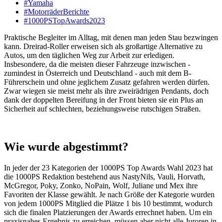
#Yamaha
#MotorräderBerichte
#1000PSTopAwards2023
Praktische Begleiter im Alltag, mit denen man jeden Stau bezwingen
kann. Dreirad-Roller erweisen sich als großartige Alternative zu
Autos, um den täglichen Weg zur Arbeit zur erledigen.
Insbesondere, da die meisten dieser Fahrzeuge inzwischen -
zumindest in Österreich und Deutschland - auch mit dem B-
Führerschein und ohne jeglichem Zusatz gefahren werden dürfen.
Zwar wiegen sie meist mehr als ihre zweirädrigen Pendants, doch
dank der doppelten Bereifung in der Front bieten sie ein Plus an
Sicherheit auf schlechten, beziehungsweise rutschigen Straßen.
Wie wurde abgestimmt?
In jeder der 23 Kategorien der 1000PS Top Awards Wahl 2023 hat
die 1000PS Redaktion bestehend aus NastyNils, Vauli, Horvath,
McGregor, Poky, Zonko, NoPain, Wolf, Juliane und Mex ihre
Favoriten der Klasse gewählt. Je nach Größe der Kategorie wurden
von jedem 1000PS Mitglied die Plätze 1 bis 10 bestimmt, wodurch
sich die finalen Platzierungen der Awards errechnet haben. Um ein
praxisnahes Ergebnis zu erreichen, müssen aber nicht alle Juroren in