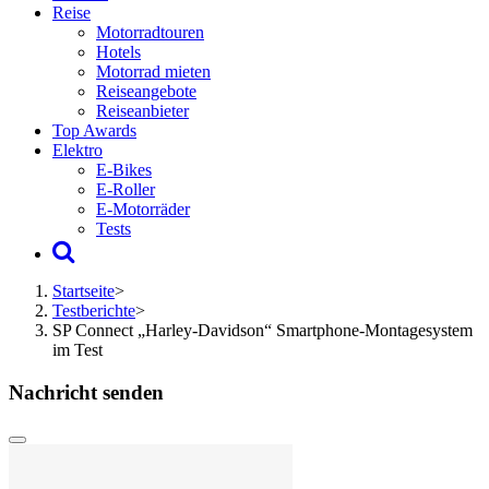
Reise
Motorradtouren
Hotels
Motorrad mieten
Reiseangebote
Reiseanbieter
Top Awards
Elektro
E-Bikes
E-Roller
E-Motorräder
Tests
Startseite
>
Testberichte
>
SP Connect „Harley-Davidson“ Smartphone-Montagesystem
im Test
Nachricht senden