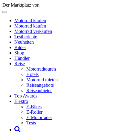
Der Marktplatz von
Motorrad kaufen
Motorrad kaufen
Motorrad verkaufen
Testberichte
Neuheiten
Bilder
Shop
Händler
Reise
Motorradtouren
Hotels
Motorrad mieten
Reiseangebote
Reiseanbieter
Top Awards
Elektro
E-Bikes
E-Roller
E-Motorräder
Tests