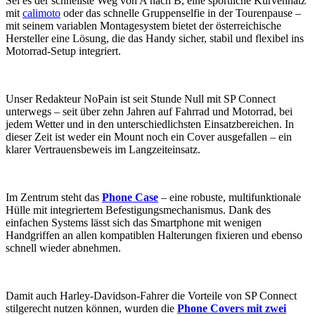
Sei es der schnellste Weg von A nach B, eine sportliche Kurvenhatz
mit
calimoto
oder das schnelle Gruppenselfie in der Tourenpause –
mit seinem variablen Montagesystem bietet der österreichische
Hersteller eine Lösung, die das Handy sicher, stabil und flexibel ins
Motorrad-Setup integriert.
Unser Redakteur NoPain ist seit Stunde Null mit SP Connect
unterwegs – seit über zehn Jahren auf Fahrrad und Motorrad, bei
jedem Wetter und in den unterschiedlichsten Einsatzbereichen. In
dieser Zeit ist weder ein Mount noch ein Cover ausgefallen – ein
klarer Vertrauensbeweis im Langzeiteinsatz.
Im Zentrum steht das
Phone Case
– eine robuste, multifunktionale
Hülle mit integriertem Befestigungsmechanismus. Dank des
einfachen Systems lässt sich das Smartphone mit wenigen
Handgriffen an allen kompatiblen Halterungen fixieren und ebenso
schnell wieder abnehmen.
Damit auch Harley-Davidson-Fahrer die Vorteile von SP Connect
stilgerecht nutzen können, wurden die
Phone Covers mit zwei