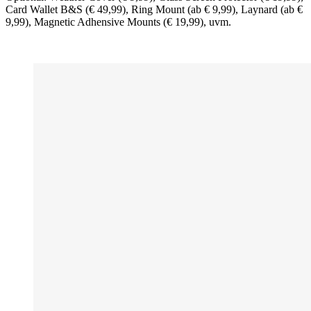
Card Wallet B&S (€ 49,99), Ring Mount (ab € 9,99), Laynard (ab €
9,99), Magnetic Adhensive Mounts (€ 19,99), uvm.