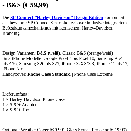
- B&S (€ 59,99)
Die
SP Connect ”Harley-Davidson” Design Edition
kombiniert
das bewährte SP Connect Smartphone-Cover inklusive integriertem
Befestigungsmechanismus mit ikonischem Harley-Davidson
Branding.
Design-Varianten:
B&S (weiß)
, Classic B&S (orange/weiß)
SmartPhone Modelle: Google Pixel 7 bis Pixel 10, Samsung A54
bis A56, Samsung S20 bis S25, iPhone X/XS/XR, iPhone 11 bis 17,
iPhone Air
Handycover:
Phone Case Standard
| Phone Case Extreme
Lieferumfang:
1 × Harley-Davidson Phone Case
1 × SPC+ Adapter
1 × SPC+ Tool
Optional: Weather Cover (€ 9,99), Glass Screen Protector (€ 19,99),