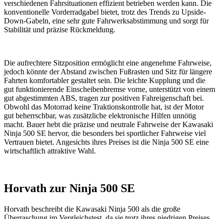
verschiedenen Fahrsituationen effizient betrieben werden kann. Die
konventionelle Vorderradgabel bietet, trotz des Trends zu Upside-
Down-Gabeln, eine sehr gute Fahrwerksabstimmung und sorgt für
Stabilität und präzise Rückmeldung.
Die aufrechtere Sitzposition ermöglicht eine angenehme Fahrweise,
jedoch könnte der Abstand zwischen Fußrasten und Sitz für längere
Fahrten komfortabler gestaltet sein. Die leichte Kupplung und die
gut funktionierende Einscheibenbremse vorne, unterstützt von einem
gut abgestimmten ABS, tragen zur positiven Fahreigenschaft bei.
Obwohl das Motorrad keine Traktionskontrolle hat, ist der Motor
gut beherrschbar, was zusätzliche elektronische Hilfen unnötig
macht. Bauer hebt die präzise und neutrale Fahrweise der Kawasaki
Ninja 500 SE hervor, die besonders bei sportlicher Fahrweise viel
Vertrauen bietet. Angesichts ihres Preises ist die Ninja 500 SE eine
wirtschaftlich attraktive Wahl.
Horvath zur Ninja 500 SE
Horvath beschreibt die Kawasaki Ninja 500 als die große
Überraschung im Vergleichstest, da sie trotz ihres niedrigen Preises