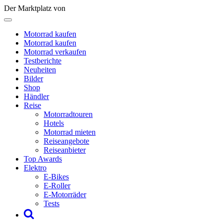
Der Marktplatz von
Motorrad kaufen
Motorrad kaufen
Motorrad verkaufen
Testberichte
Neuheiten
Bilder
Shop
Händler
Reise
Motorradtouren
Hotels
Motorrad mieten
Reiseangebote
Reiseanbieter
Top Awards
Elektro
E-Bikes
E-Roller
E-Motorräder
Tests