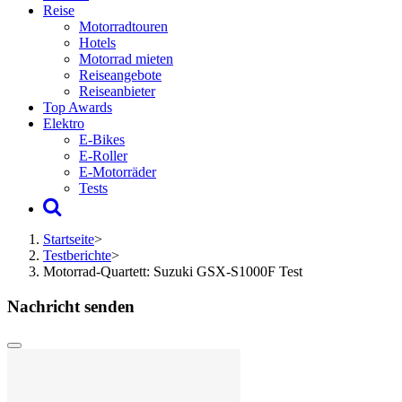
Reise
Motorradtouren
Hotels
Motorrad mieten
Reiseangebote
Reiseanbieter
Top Awards
Elektro
E-Bikes
E-Roller
E-Motorräder
Tests
Startseite
>
Testberichte
>
Motorrad-Quartett: Suzuki GSX-S1000F Test
Nachricht senden