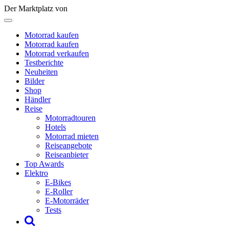
Der Marktplatz von
Motorrad kaufen
Motorrad kaufen
Motorrad verkaufen
Testberichte
Neuheiten
Bilder
Shop
Händler
Reise
Motorradtouren
Hotels
Motorrad mieten
Reiseangebote
Reiseanbieter
Top Awards
Elektro
E-Bikes
E-Roller
E-Motorräder
Tests