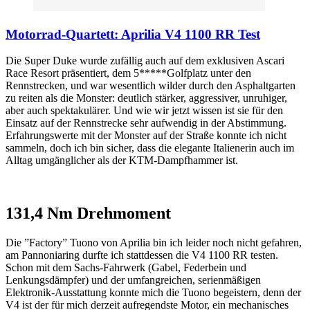
Motorrad-Quartett: Aprilia V4 1100 RR Test
Die Super Duke wurde zufällig auch auf dem exklusiven Ascari
Race Resort präsentiert, dem 5*****Golfplatz unter den
Rennstrecken, und war wesentlich wilder durch den Asphaltgarten
zu reiten als die Monster: deutlich stärker, aggressiver, unruhiger,
aber auch spektakulärer. Und wie wir jetzt wissen ist sie für den
Einsatz auf der Rennstrecke sehr aufwendig in der Abstimmung.
Erfahrungswerte mit der Monster auf der Straße konnte ich nicht
sammeln, doch ich bin sicher, dass die elegante Italienerin auch im
Alltag umgänglicher als der KTM-Dampfhammer ist.
131,4 Nm Drehmoment
Die ”Factory” Tuono von Aprilia bin ich leider noch nicht gefahren,
am Pannoniaring durfte ich stattdessen die V4 1100 RR testen.
Schon mit dem Sachs-Fahrwerk (Gabel, Federbein und
Lenkungsdämpfer) und der umfangreichen, serienmäßigen
Elektronik-Ausstattung konnte mich die Tuono begeistern, denn der
V4 ist der für mich derzeit aufregendste Motor, ein mechanisches