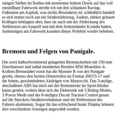
einigen Stellen im Radius mit momentan hohem Druck auf das voll
einstellbare Fahrwerk streifte ich mit den schlanken Racing-
Fußrasten am Asphalt, was nichts Besonderes ist, schließlich handelt
es sich immer noch um ein Straßenfahrzeug. Andere, stärker gebaute
Kollegen beklagten aber, dass sie auch mit der Abdeckung des
Stellmotors am Auspuff und mit dem Seitenständer Kontakt hatten.
Justierungen am Fahrwerk konnten dieses Problem wieder beheben.
Bremsen und Felgen von Panigale.
Die zwei halbschwimmend gelagerten Bremsscheiben mit 330 mm
Durchmesser und radial montierten Brembo M50 Monobloc-4-
Kolben-Bremssättel vorne hat die Monster R von der Panigale
geerbt, ebenso den breiten Hinterreifen im Format 200/55-17 und
die feinen, geschmiedeten Alufelgen von Marzocchi. Das 3-stufige,
abschaltbare ABS hat mich auf der Rennstrecke im Sport-Modus
kaum gestört, weiters lässt sich die Elektronik mit 3 Riding Modes,
3 Power Mode und der 8-stufigen Ducati Traction Control genau
auf die Strecken-/Straßenverhätnisse und die Präferenzen des
Fahrers abstimmen. Sogar für das erfrischend bunte Display können
drei verschiedene Anzeigen angewählt werden.