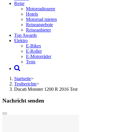
Reise
Motorradtouren
Hotels
Motorrad mieten
Reiseangebote
Reiseanbieter
Top Awards
Elektro
E-Bikes
E-Roller
E-Motorräder
Tests
Startseite
>
Testberichte
>
Ducati Monster 1200 R 2016 Test
Nachricht senden