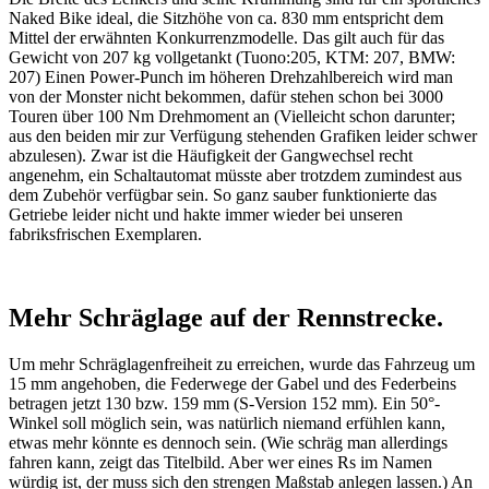
Naked Bike ideal, die Sitzhöhe von ca. 830 mm entspricht dem
Mittel der erwähnten Konkurrenzmodelle. Das gilt auch für das
Gewicht von 207 kg vollgetankt (Tuono:205, KTM: 207, BMW:
207) Einen Power-Punch im höheren Drehzahlbereich wird man
von der Monster nicht bekommen, dafür stehen schon bei 3000
Touren über 100 Nm Drehmoment an (Vielleicht schon darunter;
aus den beiden mir zur Verfügung stehenden Grafiken leider schwer
abzulesen). Zwar ist die Häufigkeit der Gangwechsel recht
angenehm, ein Schaltautomat müsste aber trotzdem zumindest aus
dem Zubehör verfügbar sein. So ganz sauber funktionierte das
Getriebe leider nicht und hakte immer wieder bei unseren
fabriksfrischen Exemplaren.
Mehr Schräglage auf der Rennstrecke.
Um mehr Schräglagenfreiheit zu erreichen, wurde das Fahrzeug um
15 mm angehoben, die Federwege der Gabel und des Federbeins
betragen jetzt 130 bzw. 159 mm (S-Version 152 mm). Ein 50°-
Winkel soll möglich sein, was natürlich niemand erfühlen kann,
etwas mehr könnte es dennoch sein. (Wie schräg man allerdings
fahren kann, zeigt das Titelbild. Aber wer eines Rs im Namen
würdig ist, der muss sich den strengen Maßstab anlegen lassen.) An