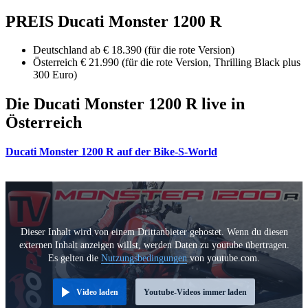
PREIS Ducati Monster 1200 R
Deutschland ab € 18.390 (für die rote Version)
Österreich € 21.990 (für die rote Version, Thrilling Black plus
300 Euro)
Die Ducati Monster 1200 R live in
Österreich
Ducati Monster 1200 R auf der Bike-S-World
Dieser Inhalt wird von einem Drittanbieter gehostet. Wenn du diesen
externen Inhalt anzeigen willst, werden Daten zu youtube übertragen.
Es gelten die
Nutzungsbedingungen
von youtube.com.
Video laden
Youtube-Videos immer laden