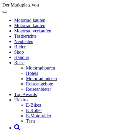
Der Marktplatz von
Motorrad kaufen
Motorrad kaufen
Motorrad verkaufen
Testberichte
Neuheiten
Bilder
Shop
Händler
Reise
Motorradtouren
Hotels
Motorrad mieten
Reiseangebote
Reiseanbieter
Top Awards
Elektro
E-Bikes
E-Roller
E-Motorräder
Tests