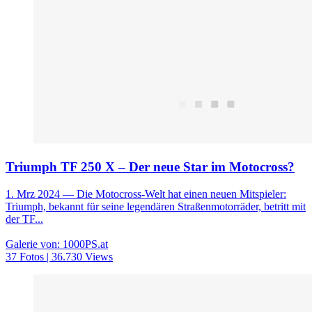
Triumph TF 250 X – Der neue Star im Motocross?
1. Mrz 2024
— Die Motocross-Welt hat einen neuen Mitspieler:
Triumph, bekannt für seine legendären Straßenmotorräder, betritt mit
der TF...
Galerie von: 1000PS.at
37 Fotos | 36.730 Views