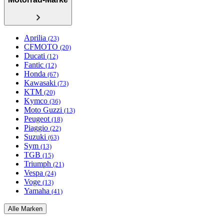
Aprilia
(23)
CFMOTO
(20)
Ducati
(12)
Fantic
(12)
Honda
(67)
Kawasaki
(73)
KTM
(20)
Kymco
(36)
Moto Guzzi
(13)
Peugeot
(18)
Piaggio
(22)
Suzuki
(63)
Sym
(13)
TGB
(15)
Triumph
(21)
Vespa
(24)
Voge
(13)
Yamaha
(41)
Alle Marken