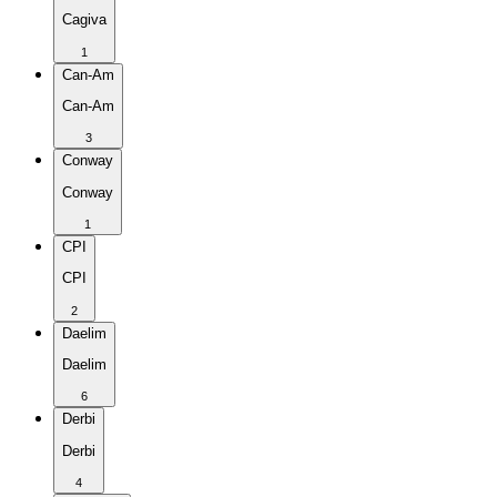
Cagiva
1
Can-Am
Can-Am
3
Conway
Conway
1
CPI
CPI
2
Daelim
Daelim
6
Derbi
Derbi
4