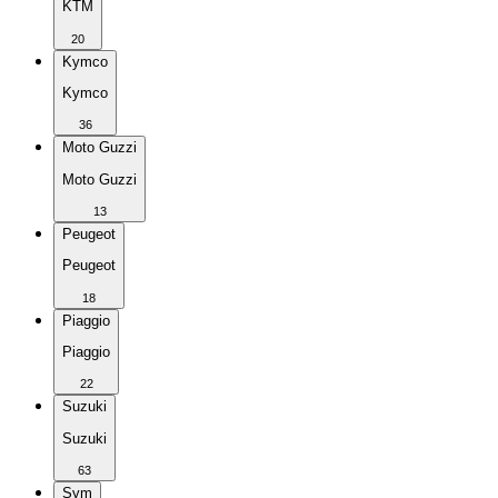
KTM
20
Kymco
Kymco
36
Moto Guzzi
Moto Guzzi
13
Peugeot
Peugeot
18
Piaggio
Piaggio
22
Suzuki
Suzuki
63
Sym