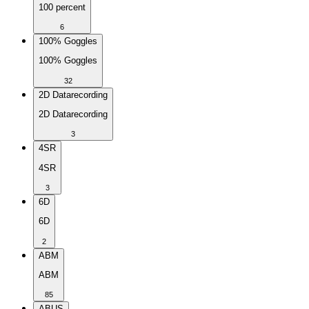
100 percent
6
100% Goggles
100% Goggles
32
2D Datarecording
2D Datarecording
3
4SR
4SR
3
6D
6D
2
ABM
ABM
85
ABUS