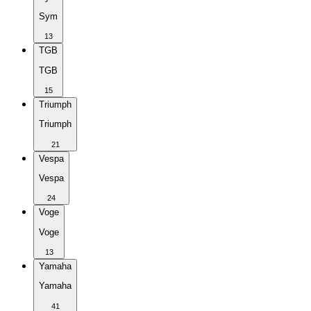
Sym
13
TGB
TGB
15
Triumph
Triumph
21
Vespa
Vespa
24
Voge
Voge
13
Yamaha
Yamaha
41