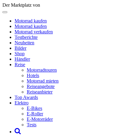
Der Marktplatz von
Motorrad kaufen
Motorrad kaufen
Motorrad verkaufen
Testberichte
Neuheiten
Bilder
Shop
Händler
Reise
Motorradtouren
Hotels
Motorrad mieten
Reiseangebote
Reiseanbieter
Top Awards
Elektro
E-Bikes
E-Roller
E-Motorräder
Tests