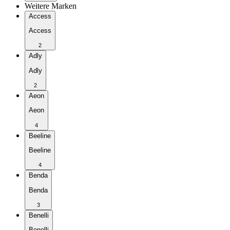
Weitere Marken
Access
Access
2
Adly
Adly
2
Aeon
Aeon
4
Beeline
Beeline
4
Benda
Benda
3
Benelli
Benelli