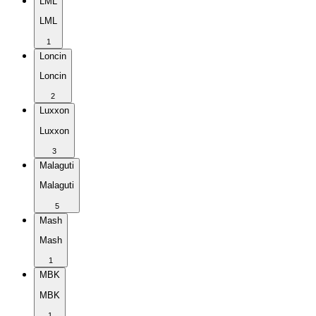
LML
LML
1
Loncin
Loncin
2
Luxxon
Luxxon
3
Malaguti
Malaguti
5
Mash
Mash
1
MBK
MBK
1