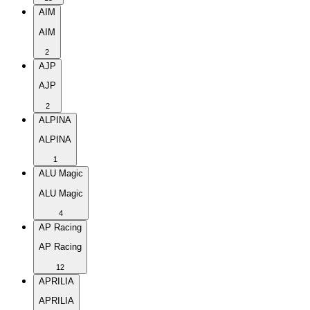
AIM
AIM
2
AJP
AJP
2
ALPINA
ALPINA
1
ALU Magic
ALU Magic
4
AP Racing
AP Racing
12
APRILIA
APRILIA