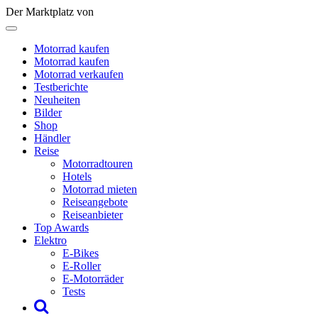
Der Marktplatz von
Motorrad kaufen
Motorrad kaufen
Motorrad verkaufen
Testberichte
Neuheiten
Bilder
Shop
Händler
Reise
Motorradtouren
Hotels
Motorrad mieten
Reiseangebote
Reiseanbieter
Top Awards
Elektro
E-Bikes
E-Roller
E-Motorräder
Tests