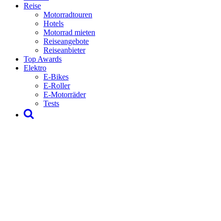
Reise
Motorradtouren
Hotels
Motorrad mieten
Reiseangebote
Reiseanbieter
Top Awards
Elektro
E-Bikes
E-Roller
E-Motorräder
Tests