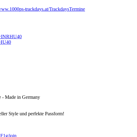
/www.1000ps-trackdays.at/TrackdaysTermine
rm=INRHU40
RHU40
e - Made in Germany
ller Style und perfekte Passform!
1g/join