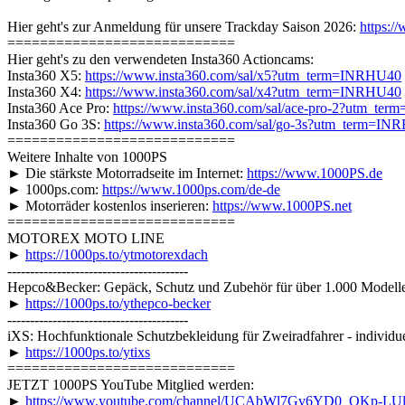
Hier geht's zur Anmeldung für unsere Trackday Saison 2026:
https:/
============================
Hier geht's zu den verwendeten Insta360 Actioncams:
Insta360 X5:
https://www.insta360.com/sal/x5?utm_term=INRHU40
Insta360 X4:
https://www.insta360.com/sal/x4?utm_term=INRHU40
Insta360 Ace Pro:
https://www.insta360.com/sal/ace-pro-2?utm_te
Insta360 Go 3S:
https://www.insta360.com/sal/go-3s?utm_term=IN
============================
Weitere Inhalte von 1000PS
► Die stärkste Motorradseite im Internet:
https://www.1000PS.de
► 1000ps.com:
https://www.1000ps.com/de-de
► Motorräder kostenlos inserieren:
https://www.1000PS.net
============================
MOTOREX MOTO LINE
►
https://1000ps.to/ytmotorexdach
----------------------------------------
Hepco&Becker: Gepäck, Schutz und Zubehör für über 1.000 Modell
►
https://1000ps.to/ythepco-becker
----------------------------------------
iXS: Hochfunktionale Schutzbekleidung für Zweiradfahrer - individue
►
https://1000ps.to/ytixs
============================
JETZT 1000PS YouTube Mitglied werden:
►
https://www.youtube.com/channel/UCAbWl7Gv6YD0_QKp-LUlF