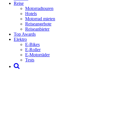
Reise
Motorradtouren
Hotels
Motorrad mieten
Reiseangebote
Reiseanbieter
Top Awards
Elektro
E-Bikes
E-Roller
E-Motorräder
Tests