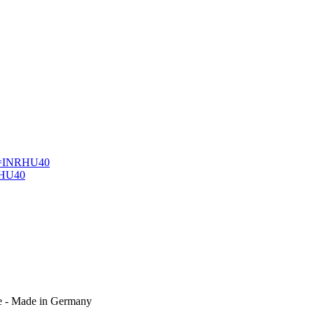
rm=INRHU40
RHU40
e - Made in Germany