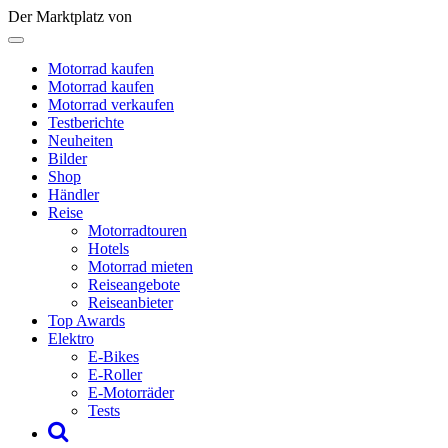
Der Marktplatz von
Motorrad kaufen
Motorrad kaufen
Motorrad verkaufen
Testberichte
Neuheiten
Bilder
Shop
Händler
Reise
Motorradtouren
Hotels
Motorrad mieten
Reiseangebote
Reiseanbieter
Top Awards
Elektro
E-Bikes
E-Roller
E-Motorräder
Tests