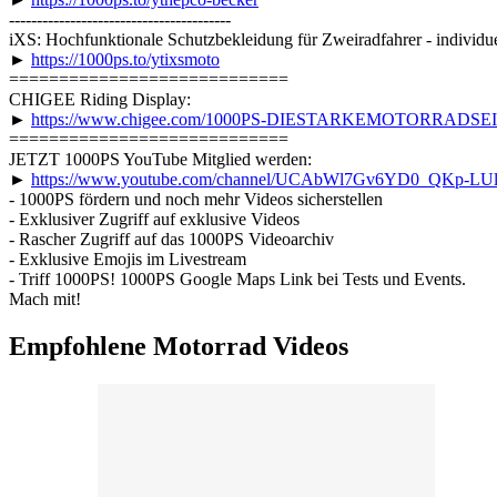
----------------------------------------
iXS: Hochfunktionale Schutzbekleidung für Zweiradfahrer - individue
►
https://1000ps.to/ytixsmoto
============================
CHIGEE Riding Display:
►
https://www.chigee.com/1000PS-DIESTARKEMOTORRADS
============================
JETZT 1000PS YouTube Mitglied werden:
►
https://www.youtube.com/channel/UCAbWl7Gv6YD0_QKp-LUlF
- 1000PS fördern und noch mehr Videos sicherstellen
- Exklusiver Zugriff auf exklusive Videos
- Rascher Zugriff auf das 1000PS Videoarchiv
- Exklusive Emojis im Livestream
- Triff 1000PS! 1000PS Google Maps Link bei Tests und Events.
Mach mit!
Empfohlene Motorrad Videos