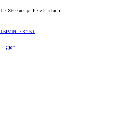
ller Style und perfekte Passform!
EITEIMINTERNET
1g/join