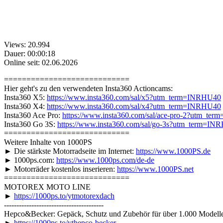
Views: 20.994
Dauer: 00:00:18
Online seit: 02.06.2026
============================
Hier geht's zu den verwendeten Insta360 Actioncams:
Insta360 X5:
https://www.insta360.com/sal/x5?utm_term=INRHU40
Insta360 X4:
https://www.insta360.com/sal/x4?utm_term=INRHU40
Insta360 Ace Pro:
https://www.insta360.com/sal/ace-pro-2?utm_te
Insta360 Go 3S:
https://www.insta360.com/sal/go-3s?utm_term=IN
============================
Weitere Inhalte von 1000PS
► Die stärkste Motorradseite im Internet:
https://www.1000PS.de
► 1000ps.com:
https://www.1000ps.com/de-de
► Motorräder kostenlos inserieren:
https://www.1000PS.net
============================
MOTOREX MOTO LINE
►
https://1000ps.to/ytmotorexdach
----------------------------------------
Hepco&Becker: Gepäck, Schutz und Zubehör für über 1.000 Modell
►
https://1000ps.to/ythepco-becker