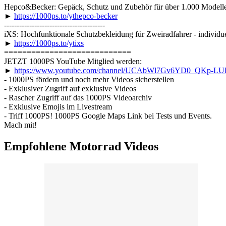
Hepco&Becker: Gepäck, Schutz und Zubehör für über 1.000 Modell
►
https://1000ps.to/ythepco-becker
----------------------------------------
iXS: Hochfunktionale Schutzbekleidung für Zweiradfahrer - individue
►
https://1000ps.to/ytixs
============================
JETZT 1000PS YouTube Mitglied werden:
►
https://www.youtube.com/channel/UCAbWl7Gv6YD0_QKp-LUlF
- 1000PS fördern und noch mehr Videos sicherstellen
- Exklusiver Zugriff auf exklusive Videos
- Rascher Zugriff auf das 1000PS Videoarchiv
- Exklusive Emojis im Livestream
- Triff 1000PS! 1000PS Google Maps Link bei Tests und Events.
Mach mit!
Empfohlene Motorrad Videos