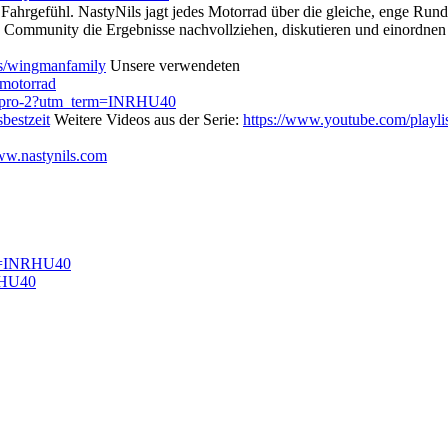
e Fahrgefühl. NastyNils jagt jedes Motorrad über die gleiche, enge Run
 Community die Ergebnisse nachvollziehen, diskutieren und einordnen k
ts/wingmanfamily
Unsere verwendeten
s/motorrad
ce-pro-2?utm_term=INRHU40
sbestzeit
Weitere Videos aus der Serie:
https://www.youtube.com/pl
www.nastynils.com
rm=INRHU40
RHU40