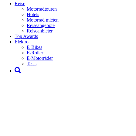
Reise
Motorradtouren
Hotels
Motorrad mieten
Reiseangebote
Reiseanbieter
Top Awards
Elektro
E-Bikes
E-Roller
E-Motorräder
Tests