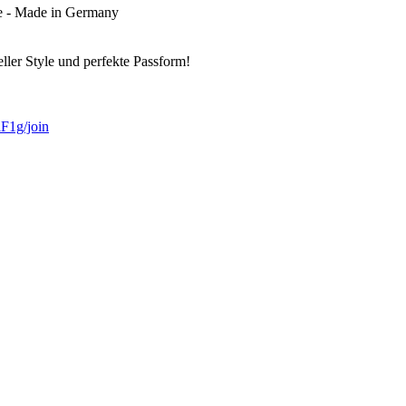
e - Made in Germany
ller Style und perfekte Passform!
1g/join