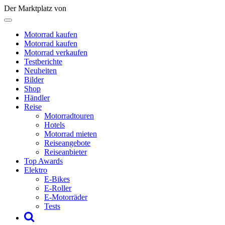
Der Marktplatz von
Motorrad kaufen
Motorrad kaufen
Motorrad verkaufen
Testberichte
Neuheiten
Bilder
Shop
Händler
Reise
Motorradtouren
Hotels
Motorrad mieten
Reiseangebote
Reiseanbieter
Top Awards
Elektro
E-Bikes
E-Roller
E-Motorräder
Tests