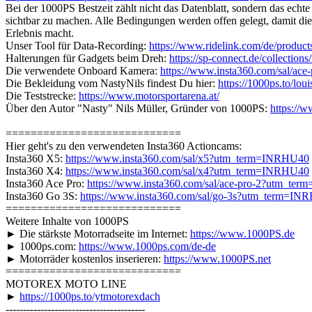
Bei der 1000PS Bestzeit zählt nicht das Datenblatt, sondern das echt
sichtbar zu machen. Alle Bedingungen werden offen gelegt, damit die
Erlebnis macht.
Unser Tool für Data-Recording:
https://www.ridelink.com/de/produc
Halterungen für Gadgets beim Dreh:
https://sp-connect.de/collection
Die verwendete Onboard Kamera:
https://www.insta360.com/sal/a
Die Bekleidung vom NastyNils findest Du hier:
https://1000ps.to/loui
Die Teststrecke:
https://www.motorsportarena.at/
Über den Autor "Nasty" Nils Müller, Gründer von 1000PS:
https://
============================
Hier geht's zu den verwendeten Insta360 Actioncams:
Insta360 X5:
https://www.insta360.com/sal/x5?utm_term=INRHU40
Insta360 X4:
https://www.insta360.com/sal/x4?utm_term=INRHU40
Insta360 Ace Pro:
https://www.insta360.com/sal/ace-pro-2?utm_te
Insta360 Go 3S:
https://www.insta360.com/sal/go-3s?utm_term=IN
============================
Weitere Inhalte von 1000PS
► Die stärkste Motorradseite im Internet:
https://www.1000PS.de
► 1000ps.com:
https://www.1000ps.com/de-de
► Motorräder kostenlos inserieren:
https://www.1000PS.net
============================
MOTOREX MOTO LINE
►
https://1000ps.to/ytmotorexdach
----------------------------------------