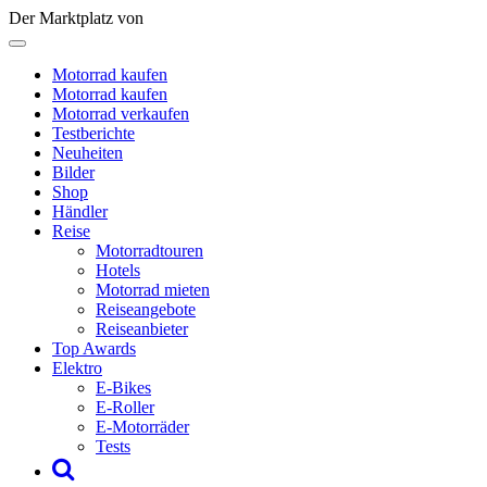
Der Marktplatz von
Motorrad kaufen
Motorrad kaufen
Motorrad verkaufen
Testberichte
Neuheiten
Bilder
Shop
Händler
Reise
Motorradtouren
Hotels
Motorrad mieten
Reiseangebote
Reiseanbieter
Top Awards
Elektro
E-Bikes
E-Roller
E-Motorräder
Tests