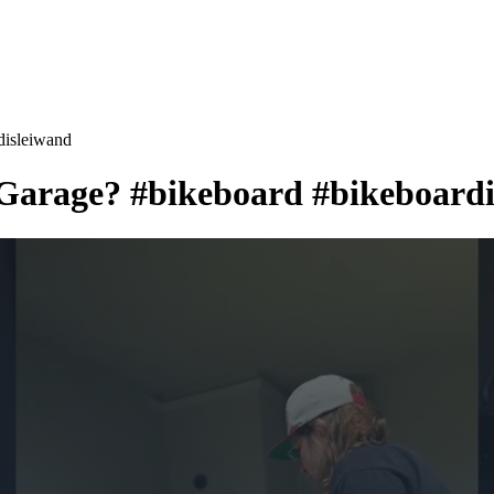
disleiwand
r Garage? #bikeboard #bikeboard