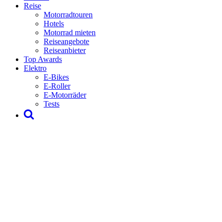
Reise
Motorradtouren
Hotels
Motorrad mieten
Reiseangebote
Reiseanbieter
Top Awards
Elektro
E-Bikes
E-Roller
E-Motorräder
Tests