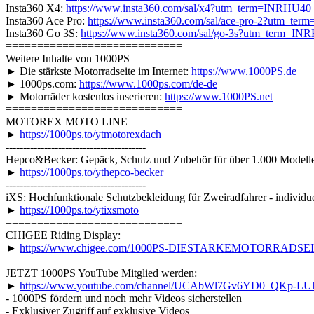
Insta360 X4:
https://www.insta360.com/sal/x4?utm_term=INRHU40
Insta360 Ace Pro:
https://www.insta360.com/sal/ace-pro-2?utm_te
Insta360 Go 3S:
https://www.insta360.com/sal/go-3s?utm_term=IN
============================
Weitere Inhalte von 1000PS
► Die stärkste Motorradseite im Internet:
https://www.1000PS.de
► 1000ps.com:
https://www.1000ps.com/de-de
► Motorräder kostenlos inserieren:
https://www.1000PS.net
============================
MOTOREX MOTO LINE
►
https://1000ps.to/ytmotorexdach
----------------------------------------
Hepco&Becker: Gepäck, Schutz und Zubehör für über 1.000 Modell
►
https://1000ps.to/ythepco-becker
----------------------------------------
iXS: Hochfunktionale Schutzbekleidung für Zweiradfahrer - individue
►
https://1000ps.to/ytixsmoto
============================
CHIGEE Riding Display:
►
https://www.chigee.com/1000PS-DIESTARKEMOTORRADS
============================
JETZT 1000PS YouTube Mitglied werden:
►
https://www.youtube.com/channel/UCAbWl7Gv6YD0_QKp-LUlF
- 1000PS fördern und noch mehr Videos sicherstellen
- Exklusiver Zugriff auf exklusive Videos