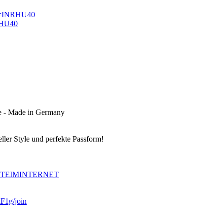
rm=INRHU40
RHU40
e - Made in Germany
ller Style und perfekte Passform!
EITEIMINTERNET
1g/join