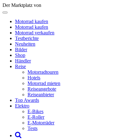
Der Marktplatz von
Motorrad kaufen
Motorrad kaufen
Motorrad verkaufen
Testberichte
Neuheiten
Bilder
Shop
Händler
Reise
Motorradtouren
Hotels
Motorrad mieten
Reiseangebote
Reiseanbieter
Top Awards
Elektro
E-Bikes
E-Roller
E-Motorräder
Tests