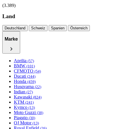
(3.389)
Land
Deutschland
Schweiz
Spanien
Österreich
Marke
Aprilia
(57)
BMW
(101)
CFMOTO
(54)
Ducati
(244)
Honda
(459)
Husqvarna
(22)
Indian
(27)
Kawasaki
(824)
KTM
(241)
Kymco
(13)
Moto Guzzi
(38)
Piaggio
(30)
QJ Motor
(13)
Royal Enfield
(26)