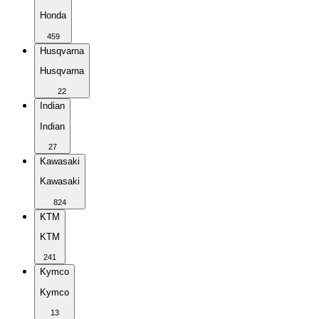
Honda
459
Husqvarna
Husqvarna
22
Indian
Indian
27
Kawasaki
Kawasaki
824
KTM
KTM
241
Kymco
Kymco
13