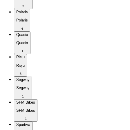
3
Polaris
Polaris
4
Quadix
Quadix
1
Rieju
Rieju
3
Segway
Segway
1
SFM Bikes
SFM Bikes
1
Sportiva