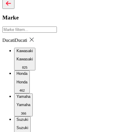
Marke
Ducati
Ducati
Kawasaki
Kawasaki
825
Honda
Honda
462
Yamaha
Yamaha
366
Suzuki
Suzuki