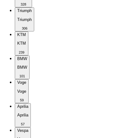
328
Triumph
Triumph
306
KTM
KTM
239
BMW
BMW
101
Voge
Voge
59
Aprilia
Aprilia
57
Vespa