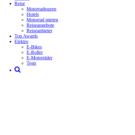
Reise
Motorradtouren
Hotels
Motorrad mieten
Reiseangebote
Reiseanbieter
Top Awards
Elektro
E-Bikes
E-Roller
E-Motorräder
Tests