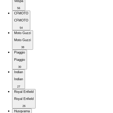
Vespa
56
CFMOTO
CFMOTO
54
Moto Guzzi
Moto Guzzi
38
Piaggio
Piaggio
30
Indian
Indian
27
Royal Enfield
Royal Enfield
26
Husqvarna