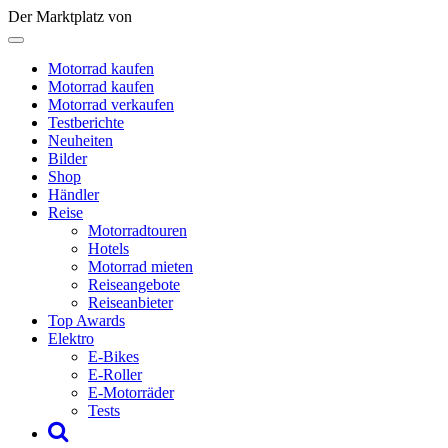
Der Marktplatz von
Motorrad kaufen
Motorrad kaufen
Motorrad verkaufen
Testberichte
Neuheiten
Bilder
Shop
Händler
Reise
Motorradtouren
Hotels
Motorrad mieten
Reiseangebote
Reiseanbieter
Top Awards
Elektro
E-Bikes
E-Roller
E-Motorräder
Tests