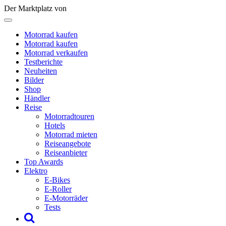
Der Marktplatz von
Motorrad kaufen
Motorrad kaufen
Motorrad verkaufen
Testberichte
Neuheiten
Bilder
Shop
Händler
Reise
Motorradtouren
Hotels
Motorrad mieten
Reiseangebote
Reiseanbieter
Top Awards
Elektro
E-Bikes
E-Roller
E-Motorräder
Tests