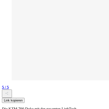
5 / 5
Link kopieren
Die KTM 790 Duke mit der gesamten LighTech