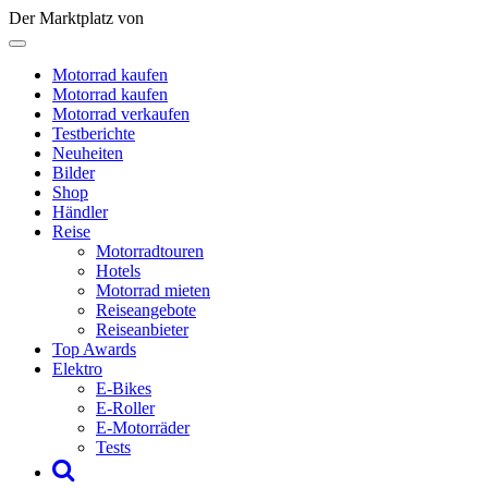
Der Marktplatz von
Motorrad kaufen
Motorrad kaufen
Motorrad verkaufen
Testberichte
Neuheiten
Bilder
Shop
Händler
Reise
Motorradtouren
Hotels
Motorrad mieten
Reiseangebote
Reiseanbieter
Top Awards
Elektro
E-Bikes
E-Roller
E-Motorräder
Tests