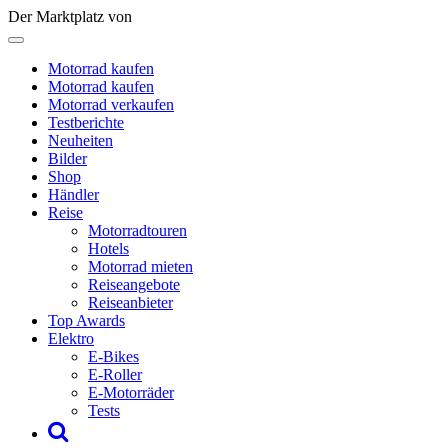
Der Marktplatz von
Motorrad kaufen
Motorrad kaufen
Motorrad verkaufen
Testberichte
Neuheiten
Bilder
Shop
Händler
Reise
Motorradtouren
Hotels
Motorrad mieten
Reiseangebote
Reiseanbieter
Top Awards
Elektro
E-Bikes
E-Roller
E-Motorräder
Tests