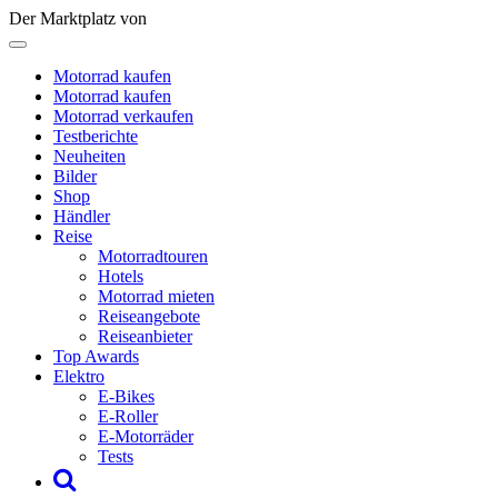
Der Marktplatz von
Motorrad kaufen
Motorrad kaufen
Motorrad verkaufen
Testberichte
Neuheiten
Bilder
Shop
Händler
Reise
Motorradtouren
Hotels
Motorrad mieten
Reiseangebote
Reiseanbieter
Top Awards
Elektro
E-Bikes
E-Roller
E-Motorräder
Tests