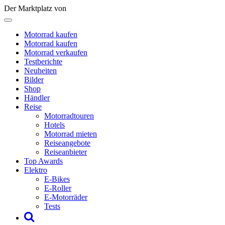
Der Marktplatz von
Motorrad kaufen
Motorrad kaufen
Motorrad verkaufen
Testberichte
Neuheiten
Bilder
Shop
Händler
Reise
Motorradtouren
Hotels
Motorrad mieten
Reiseangebote
Reiseanbieter
Top Awards
Elektro
E-Bikes
E-Roller
E-Motorräder
Tests