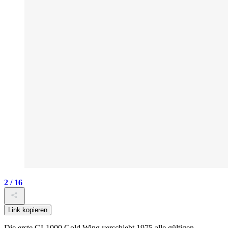
2 / 16
Link kopieren
Die erste GL1000 Gold Wing verschiebt 1975 alle gültigen