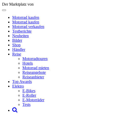
Der Marktplatz von
Motorrad kaufen
Motorrad kaufen
Motorrad verkaufen
Testberichte
Neuheiten
Bilder
Shop
Händler
Reise
Motorradtouren
Hotels
Motorrad mieten
Reiseangebote
Reiseanbieter
Top Awards
Elektro
E-Bikes
E-Roller
E-Motorräder
Tests