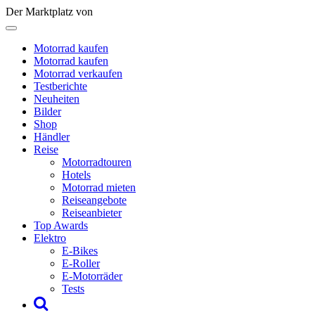
Der Marktplatz von
Motorrad kaufen
Motorrad kaufen
Motorrad verkaufen
Testberichte
Neuheiten
Bilder
Shop
Händler
Reise
Motorradtouren
Hotels
Motorrad mieten
Reiseangebote
Reiseanbieter
Top Awards
Elektro
E-Bikes
E-Roller
E-Motorräder
Tests