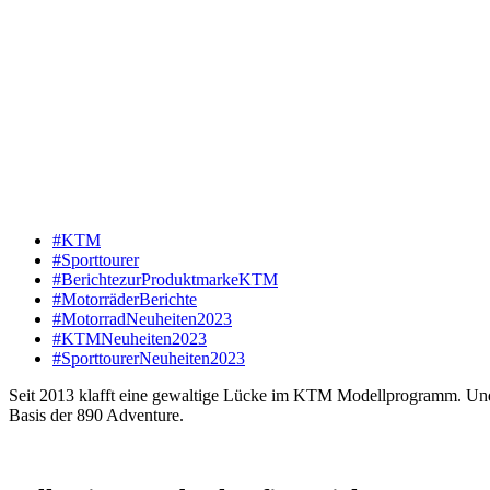
#KTM
#Sporttourer
#BerichtezurProduktmarkeKTM
#MotorräderBerichte
#MotorradNeuheiten2023
#KTMNeuheiten2023
#SporttourerNeuheiten2023
Seit 2013 klafft eine gewaltige Lücke im KTM Modellprogramm. Und 
Basis der 890 Adventure.